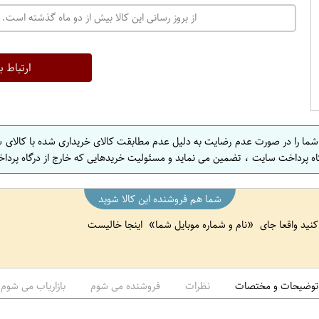
ت
از بروز رسانی این کالا بیش از دو ماه گذشته است. 
ه
ر
ا
ارتباط ب
ن
ا
ص
 شما را در صورت عدم رضایت به دلیل عدم مطابقت کالای خریداری شده با کالای 
ف
اه پرداخت سایت ، تضمین می نماید و مسئولیت خریدهایی که خارج از درگاه پرداخ
ه
ا
شما هم فروشنده این کالا شوید
ن
 کنید واقعا جای
نام و شماره موبایل شما
اینجا خالیست
ا
ص
ف
ه
توضیحات و مختصات
نظرات
فروشنده می شوم
بازاریاب می شوم
ا