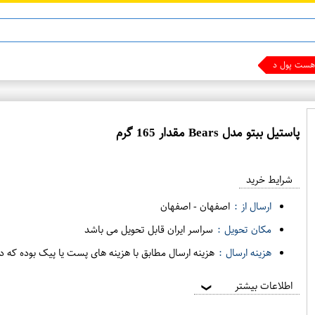
ن 13
ماینوکسیدیل 5%
ست پول دربیار !!!
پاستیل ببتو مدل Bears مقدار 165 گرم
ع
م
شرایط خرید
د
ه
ارسال از :
اصفهان
-
اصفهان
ف
مکان تحویل :
سراسر ایران قابل تحویل می باشد
ر
هزینه ارسال :
هزینه ارسال مطابق با هزینه های پست یا پیک بوده که د
و
ش
اطلاعات بیشتر
❯
ی