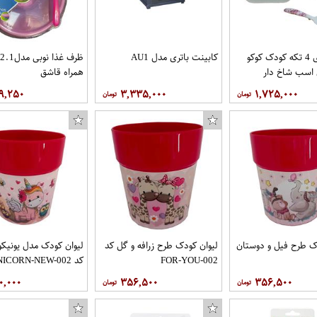
ظرف غذای 4 تکه کودک کوکو
کابینت باتری مدل AU1
 اسب شاخ دار
همراه قاشق
۹,۲۵۰
۳,۳۳۵,۰۰۰
۱,۷۲۵,۰۰۰
کاور کی اچ کد 6356 مناسب برای گوشی موبایل سامسونگ گلکسی Galaxy Grand Prime Pro
ک طرح فیل و دوستان
لیوان کودک طرح زرافه و گل کد
لیوان کودک مدل یونیکو
FOR-YOU-002
کد UNICORN-NEW-002
۰,۰۰۰
۳۵۶,۵۰۰
۳۵۶,۵۰۰