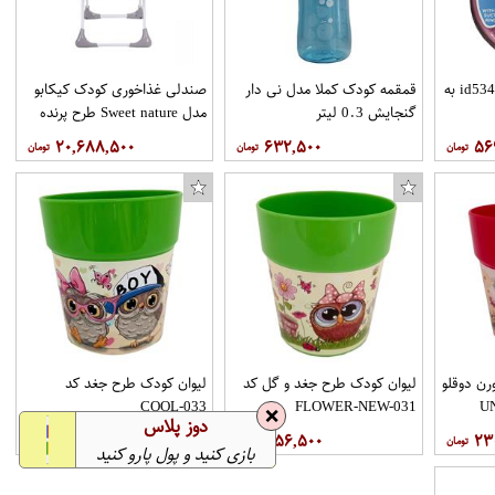
ظرف غذا نوبی مدلid5342.1 به
قمقمه کودک کملا مدل نی دار
صندلی غذاخوری کودک کیکابو
گنجایش 0.3 لیتر
مدل Sweet nature طرح پرنده
۲۰,۶۸۸,۵۰۰
۶۳۲,۵۰۰
۵۶
تراش ماین مدل کابانا کد 133269
رن دوقلو
لیوان کودک طرح جغد و گل کد
لیوان کودک طرح جغد کد
COOL-033
FLOWER-NEW-031
❌
دوز پلاس
۳۵۶,۵۰۰
۳۵۶,۵۰۰
۲۳
بازی کنید و پول پارو کنید