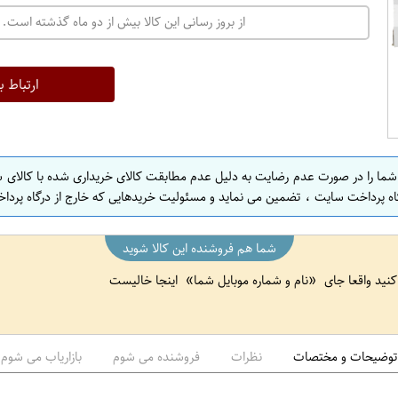
ت
از بروز رسانی این کالا بیش از دو ماه گذشته است. 
ه
ر
ا
ارتباط ب
ن
ا
ص
 شما را در صورت عدم رضایت به دلیل عدم مطابقت کالای خریداری شده با کالای 
ف
اه پرداخت سایت ، تضمین می نماید و مسئولیت خریدهایی که خارج از درگاه پرداخ
ه
ا
شما هم فروشنده این کالا شوید
ن
 کنید واقعا جای
نام و شماره موبایل شما
اینجا خالیست
ا
ص
ف
ه
توضیحات و مختصات
نظرات
فروشنده می شوم
بازاریاب می شوم
ا