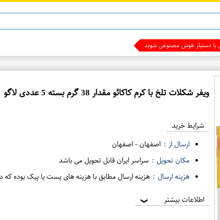
ن 13
ماینوکسید
ی با دستیار هوش مصنوعی شوید
ویفر شکلات تلخ با کرم کاکائو مقدار 38 گرم بسته 5 عددی لاگو
ع
م
شرایط خرید
د
ه
ارسال از :
اصفهان
-
اصفهان
ف
مکان تحویل :
سراسر ایران قابل تحویل می باشد
ر
هزینه ارسال :
هزینه ارسال مطابق با هزینه های پست یا پیک بوده که د
و
ش
اطلاعات بیشتر
❯
ی