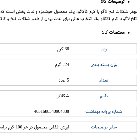
توضیحات کالا
تلخ لاگو با کرم کاکائو یک انتخاب عالی برای لذت بردن از طعم شکلات تلخ و ک
مختصات کالا
وزن
38 گرم
وزن بسته بندی
224 گرم
تعداد
5 عدد
طعم
شکلاتی
شماره پروانه بهداشت
4031688340904888
سایر توضیحات
ارزش غذایی محصول در هر 100 گرم براساس اطلاعات سازمان غذا و دارو: