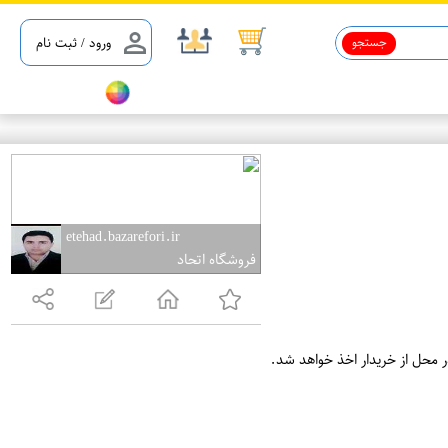
جستجو
ورود / ثبت نام
یل 5%
etehad.bazarefori.ir
فروشگاه اتحاد
ر محل از خریدار اخذ خواهد شد.