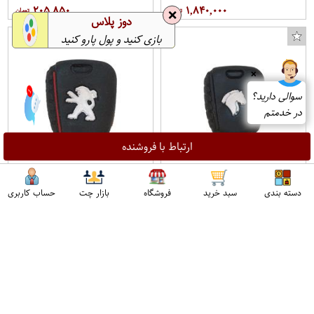
۲۰۵,۸۵۰
۱,۸۴۰,۰۰۰
❌
دوز پلاس
بازی کنید و پول پارو کنید
❌
سوالی دارید؟
1
در خدمتم
ارتباط با فروشنده
کاور ریموت مدل COV-DEN-BLC07
کاور ریموت مدل COV-206-BLC10
دسته بندی
سبد خرید
فروشگاه
بازار چت
حساب کاربری
مناسب برای دنا
مناسب برای پژو 206
اپراتور 2 :
۱۸۴,۰۰۰
۱۱۴,۲۰۰