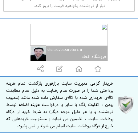
ه
نیاز از فروشنده بخواهید قیمت را بروز کند.
ر
ا
ن
ا
ص
etehad.bazarefori.ir
ف
فروشگاه اتحاد
ه
ا
ن
خریدار گرامی مدیریت سایت بازارفوری بازگشت تمام هزینه
ا
پرداختی شما را در صورت عدم رضایت به دلیل عدم مطابقت
ص
کالای خریداری شده با کالای سفارش داده شده مانند (معیوب
بودن ، تفاوت رنگ یا سایز یا درخواست هزینه اضافه توسط
ف
فروشنده و یا هر دلیل موجه دیگر) به شرط خرید از درگاه
ه
پرداخت سایت ، تضمین می نماید و مسئولیت خریدهایی که
ا
خارج از درگاه پرداخت سایت انجام می شوند را نمی پذیرد.
ن