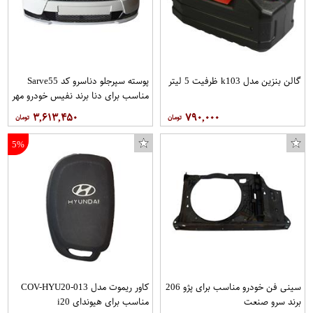
گالن بنزین مدل k103 ظرفیت 5 لیتر
پوسته سپرجلو دناسرو کد Sarve55
مناسب برای دنا برند نفیس خودرو مهر
۳,۶۱۳,۴۵۰
۷۹۰,۰۰۰
5%
سینی فن خودرو مناسب برای پژو 206
کاور ریموت مدل COV-HYU20-013
برند سرو صنعت
مناسب برای هیوندای i20