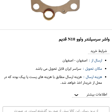
واشر سرسیلندر ولوو N10 قدیم
ع
م
شرایط خرید
د
ارسال از :
اصفهان
-
اصفهان
ه
مکان تحویل :
سراسر ایران قابل تحویل می باشد
ف
هزینه ارسال :
هزینه ارسال مطابق با هزینه های پست یا پیک بوده که در
ر
محل از خریدار اخذ خواهد شد.
و
ش
اطلاعات بیشتر
❯
ی
ت
از بروز رسانی این کالا بیش از صد روز گذشته است. در صورت