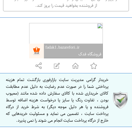
ه
از فروشنده بخواهید قیمت را بروز کند.
ر
ا
ن
ا
ص
fadak1.bazarefori.ir
ف
فروشگاه فدک
ه
ا
ن
خریدار گرامی مدیریت سایت بازارفوری بازگشت تمام هزینه
ا
پرداختی شما را در صورت عدم رضایت به دلیل عدم مطابقت
ص
کالای خریداری شده با کالای سفارش داده شده مانند (معیوب
بودن ، تفاوت رنگ یا سایز یا درخواست هزینه اضافه توسط
ف
فروشنده و یا هر دلیل موجه دیگر) به شرط خرید از درگاه
ه
پرداخت سایت ، تضمین می نماید و مسئولیت خریدهایی که
ا
خارج از درگاه پرداخت سایت انجام می شوند را نمی پذیرد.
ن