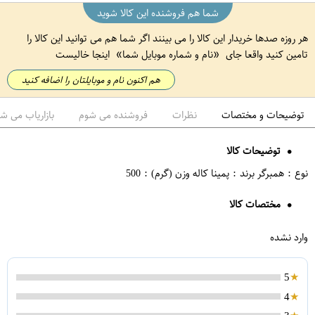
شما هم فروشنده این کالا شوید
هر روزه صدها خریدار این کالا را می بینند اگر شما هم می توانید این کالا را
کاور مریت طرح نگینی کد 17898 مناسب برای گوشی موبایل سامسونگ Galaxy A20 A30
کفش مخصوص دویدن زنانه مدل pama_zan
تامین کنید واقعا جای
نام و شماره موبایل شما
اینجا خالیست
هم اکنون نام و موبایلتان را اضافه کنید
توضیحات و مختصات
نظرات
فروشنده می شوم
بازاریاب می ش
توضیحات کالا
نوع : همبرگر برند : پمینا کاله وزن (گرم) : 500
مختصات کالا
وارد نشده
5
4