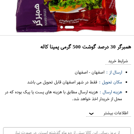
همبرگر 30 درصد گوشت 500 گرمی پمینا کاله
ع
م
شرایط خرید
د
ارسال از :
اصفهان
-
اصفهان
ه
مکان تحویل :
فقط در شهر اصفهان قابل تحویل می باشد
ف
هزینه ارسال :
هزینه ارسال مطابق با هزینه های پست یا پیک بوده که در
ر
محل از خریدار اخذ خواهد شد.
و
ش
اطلاعات بیشتر
❯
ی
ت
از بروز رسانی این کالا بیش از دو ماه گذشته است. در صورت نیاز