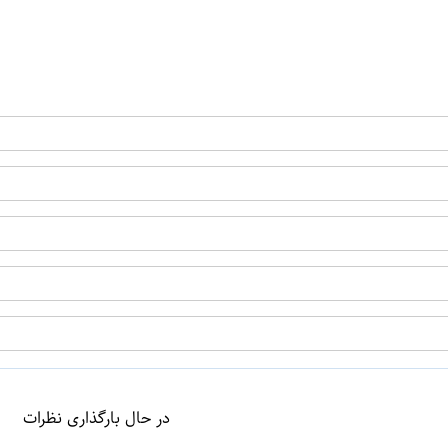
ن
اپراتور 1 :
اپراتور 2 :
در حال بارگذاری نظرات