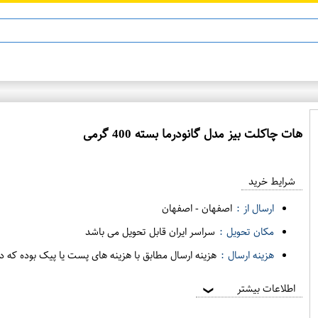
هات چاکلت بیز مدل گانودرما بسته 400 گرمی
ع
م
شرایط خرید
د
ه
ارسال از :
اصفهان
-
اصفهان
ف
مکان تحویل :
سراسر ایران قابل تحویل می باشد
ر
هزینه ارسال :
هزینه ارسال مطابق با هزینه های پست یا پیک بوده که د
و
ش
اطلاعات بیشتر
❯
ی