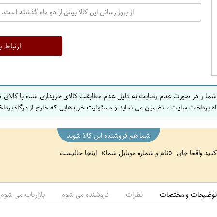
ت
از بروز رسانی این کالا بیش از دو ماه گذشته است. 
ه
ر
ا
ارتباط ب
ن
ا
ص
 شما را در صورت عدم رضایت به دلیل عدم مطابقت کالای خریداری شده با کالای 
ف
اه پرداخت سایت ، تضمین می نماید و مسئولیت خریدهایی که خارج از درگاه پرداخ
ه
ا
شما هم فروشنده این کالا شوید
ن
 کنید واقعا جای
نام و شماره موبایل شما
اینجا خالیست
ا
ص
ف
ه
توضیحات و مختصات
نظرات
فروشنده می شوم
بازاریاب می شوم
ا