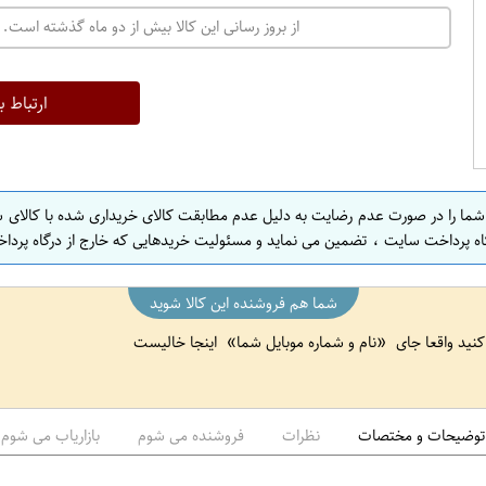
ت
از بروز رسانی این کالا بیش از دو ماه گذشته است. 
ه
ر
ا
ارتباط ب
ن
ا
ص
 شما را در صورت عدم رضایت به دلیل عدم مطابقت کالای خریداری شده با کالای 
ف
اه پرداخت سایت ، تضمین می نماید و مسئولیت خریدهایی که خارج از درگاه پرداخ
ه
ا
شما هم فروشنده این کالا شوید
ن
 کنید واقعا جای
نام و شماره موبایل شما
اینجا خالیست
ا
ص
ف
ه
توضیحات و مختصات
نظرات
فروشنده می شوم
بازاریاب می شوم
ا