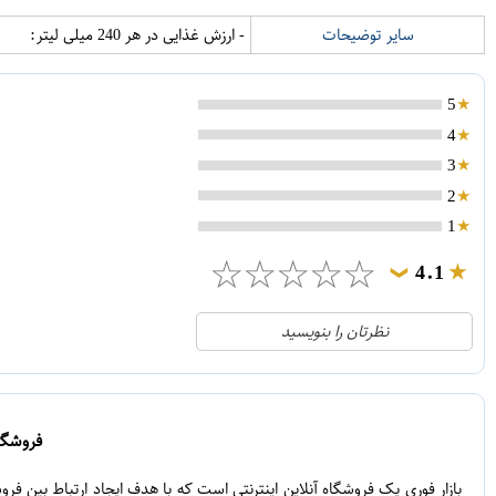
سایر توضیحات
- ارزش غذایی در هر 240 میلی لیتر:
5
4
3
2
1
☆
☆
☆
☆
☆
4.1
❯
21
5
نظرتان را بنویسید
2
4
1
3
0
2
فروشگاه
5
1
بازار فوری یک فروشگاه آنلاین اینترنتی است که با هدف ایجاد ارتباط بین ف