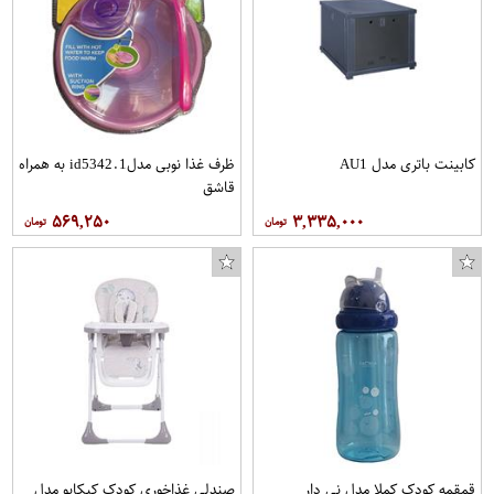
کابینت باتری مدل AU1
ظرف غذا نوبی مدلid5342.1 به همراه
قاشق
۵۶۹,۲۵۰
۳,۳۳۵,۰۰۰
قمقمه کودک کملا مدل نی دار
صندلی غذاخوری کودک کیکابو مدل