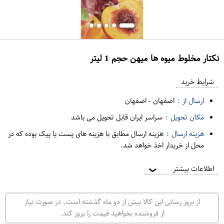
نکتار مخلوط میوه ها میهن حجم 1 لیتر
ع
م
شرایط خرید
د
ارسال از :
اصفهان
-
اصفهان
ه
مکان تحویل :
سراسر ایران قابل تحویل می باشد
ف
هزینه ارسال :
هزینه ارسال مطابق با هزینه های پست یا پیک بوده که در
ر
محل از خریدار اخذ خواهد شد.
و
ش
اطلاعات بیشتر
❯
ی
ت
از بروز رسانی این کالا بیش از دو ماه گذشته است. در صورت نیاز
ه
از فروشنده بخواهید قیمت را بروز کند.
ر