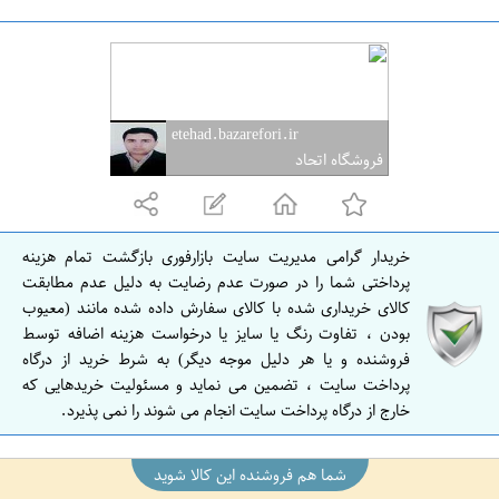
ا
ن
ا
ص
etehad.bazarefori.ir
ف
فروشگاه اتحاد
ه
ا
ن
خریدار گرامی مدیریت سایت بازارفوری بازگشت تمام هزینه
ا
پرداختی شما را در صورت عدم رضایت به دلیل عدم مطابقت
ص
کالای خریداری شده با کالای سفارش داده شده مانند (معیوب
بودن ، تفاوت رنگ یا سایز یا درخواست هزینه اضافه توسط
ف
فروشنده و یا هر دلیل موجه دیگر) به شرط خرید از درگاه
ه
پرداخت سایت ، تضمین می نماید و مسئولیت خریدهایی که
ا
خارج از درگاه پرداخت سایت انجام می شوند را نمی پذیرد.
ن
شما هم فروشنده این کالا شوید