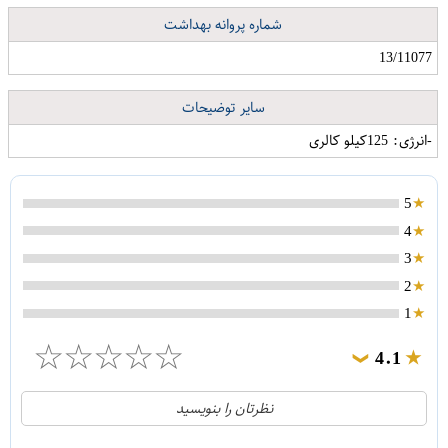
شماره پروانه بهداشت
13/11077
سایر توضیحات
-انرژی: 125کیلو کالری
5
4
3
2
1
☆
☆
☆
☆
☆
4.1
❯
21
5
نظرتان را بنویسید
2
4