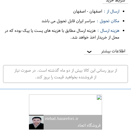
م
شرایط خرید
د
ارسال از :
اصفهان
-
اصفهان
ه
مکان تحویل :
سراسر ایران قابل تحویل می باشد
ف
هزینه ارسال :
هزینه ارسال مطابق با هزینه های پست یا پیک بوده که در
ر
محل از خریدار اخذ خواهد شد.
و
ش
اطلاعات بیشتر
❯
ی
ت
از بروز رسانی این کالا بیش از دو ماه گذشته است. در صورت نیاز
ه
از فروشنده بخواهید قیمت را بروز کند.
ر
ا
ن
ا
ص
etehad.bazarefori.ir
ف
فروشگاه اتحاد