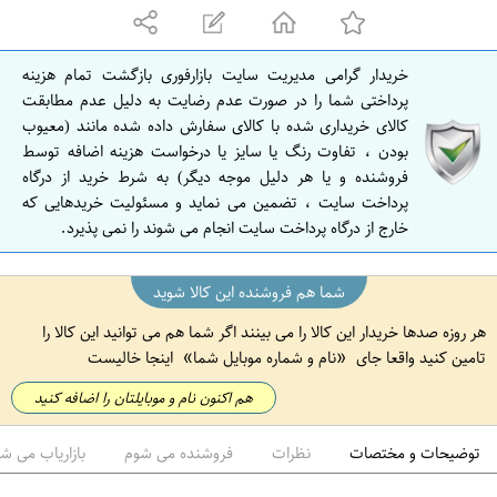
ه
ا
ن
خریدار گرامی مدیریت سایت بازارفوری بازگشت تمام هزینه
ا
پرداختی شما را در صورت عدم رضایت به دلیل عدم مطابقت
ص
کالای خریداری شده با کالای سفارش داده شده مانند (معیوب
بودن ، تفاوت رنگ یا سایز یا درخواست هزینه اضافه توسط
ف
فروشنده و یا هر دلیل موجه دیگر) به شرط خرید از درگاه
ه
پرداخت سایت ، تضمین می نماید و مسئولیت خریدهایی که
ا
خارج از درگاه پرداخت سایت انجام می شوند را نمی پذیرد.
ن
شما هم فروشنده این کالا شوید
هر روزه صدها خریدار این کالا را می بینند اگر شما هم می توانید این کالا را
تامین کنید واقعا جای
نام و شماره موبایل شما
اینجا خالیست
هم اکنون نام و موبایلتان را اضافه کنید
توضیحات و مختصات
نظرات
فروشنده می شوم
بازاریاب می ش