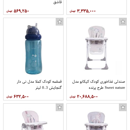
قاشق
۵۶۹,۲۵۰
۳,۳۳۵,۰۰۰
صندلی غذاخوری کودک کیکابو مدل
قمقمه کودک کملا مدل نی دار
Sweet nature طرح پرنده
گنجایش 0.3 لیتر
۶۳۲,۵۰۰
۲۰,۶۸۸,۵۰۰