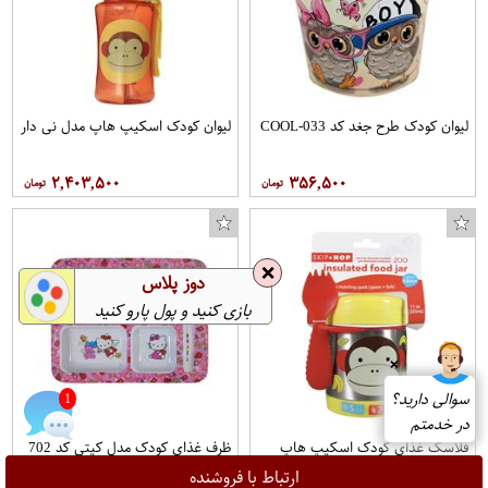
لیوان کودک طرح جغد کد COOL-033
لیوان کودک اسکیپ هاپ مدل نی دار
۲,۴۰۳,۵۰۰
۳۵۶,۵۰۰
❌
دوز پلاس
بازی کنید و پول پارو کنید
❌
سوالی دارید؟
1
در خدمتم
فلاسک غذای کودک اسکیپ هاپ
ظرف غذای کودک مدل کیتی کد 702
طرح چیکی مانکی
ارتباط با فروشنده