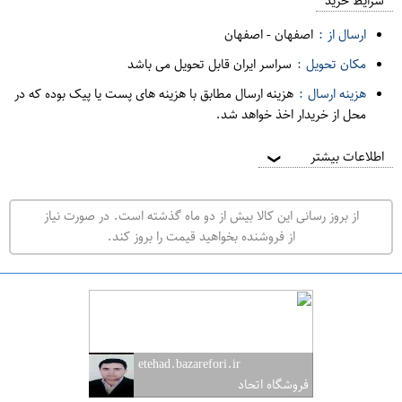
م
شرایط خرید
د
ارسال از :
اصفهان
-
اصفهان
ه
مکان تحویل :
سراسر ایران قابل تحویل می باشد
ف
هزینه ارسال :
هزینه ارسال مطابق با هزینه های پست یا پیک بوده که در
ر
محل از خریدار اخذ خواهد شد.
و
ش
اطلاعات بیشتر
❯
ی
ت
از بروز رسانی این کالا بیش از دو ماه گذشته است. در صورت نیاز
ه
از فروشنده بخواهید قیمت را بروز کند.
ر
ا
ن
ا
ص
etehad.bazarefori.ir
ف
فروشگاه اتحاد