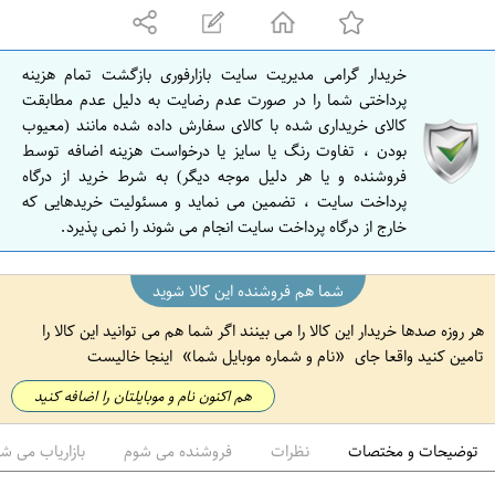
ه
ا
ن
خریدار گرامی مدیریت سایت بازارفوری بازگشت تمام هزینه
ا
پرداختی شما را در صورت عدم رضایت به دلیل عدم مطابقت
ص
کالای خریداری شده با کالای سفارش داده شده مانند (معیوب
بودن ، تفاوت رنگ یا سایز یا درخواست هزینه اضافه توسط
ف
فروشنده و یا هر دلیل موجه دیگر) به شرط خرید از درگاه
ه
پرداخت سایت ، تضمین می نماید و مسئولیت خریدهایی که
ا
خارج از درگاه پرداخت سایت انجام می شوند را نمی پذیرد.
ن
شما هم فروشنده این کالا شوید
هر روزه صدها خریدار این کالا را می بینند اگر شما هم می توانید این کالا را
تامین کنید واقعا جای
نام و شماره موبایل شما
اینجا خالیست
هم اکنون نام و موبایلتان را اضافه کنید
توضیحات و مختصات
نظرات
فروشنده می شوم
بازاریاب می ش