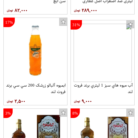
لیتری ضد اضطراب اصل عطاری
سن ایچ
سالویا
۸۲,۰۰۰
۲۸۹,۰۰۰
17%
31%
آب ميوه هاي سبز 1 ليتري برند فروت
ابمیوه آلبالو زرشک 200 سي سي برند
لند
فروت لند
۲,۵۰۰
۹,۰۰۰
3%
8%