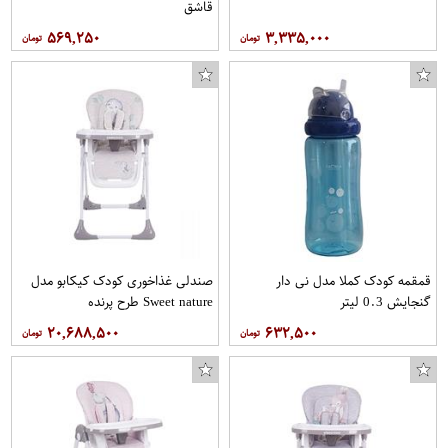
قاشق
۵۶۹,۲۵۰
۳,۳۳۵,۰۰۰
قمقمه کودک کملا مدل نی دار
صندلی غذاخوری کودک کیکابو مدل
گنجایش 0.3 لیتر
Sweet nature طرح پرنده
۲۰,۶۸۸,۵۰۰
۶۳۲,۵۰۰