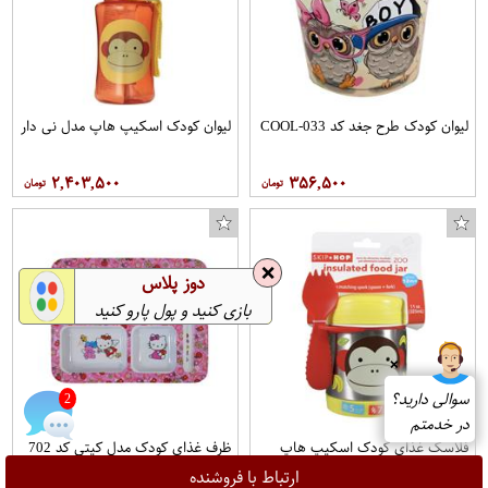
لیوان کودک طرح جغد کد COOL-033
لیوان کودک اسکیپ هاپ مدل نی دار
۲,۴۰۳,۵۰۰
۳۵۶,۵۰۰
❌
دوز پلاس
بازی کنید و پول پارو کنید
❌
سوالی دارید؟
در خدمتم
فلاسک غذای کودک اسکیپ هاپ
ظرف غذای کودک مدل کیتی کد 702
طرح چیکی مانکی
ارتباط با فروشنده