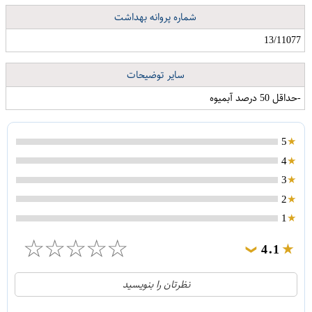
شماره پروانه بهداشت
13/11077
سایر توضیحات
-حداقل 50 درصد آبمیوه
5
4
3
2
1
☆
☆
☆
☆
☆
4.1
❯
21
5
نظرتان را بنویسید
2
4