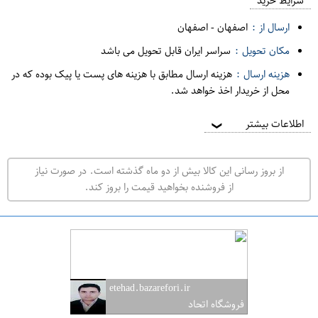
م
شرایط خرید
د
ارسال از :
اصفهان
-
اصفهان
ه
مکان تحویل :
سراسر ایران قابل تحویل می باشد
ف
هزینه ارسال :
هزینه ارسال مطابق با هزینه های پست یا پیک بوده که در
ر
محل از خریدار اخذ خواهد شد.
و
ش
اطلاعات بیشتر
❯
ی
ت
از بروز رسانی این کالا بیش از دو ماه گذشته است. در صورت نیاز
ه
از فروشنده بخواهید قیمت را بروز کند.
ر
ا
ن
ا
ص
etehad.bazarefori.ir
ف
فروشگاه اتحاد