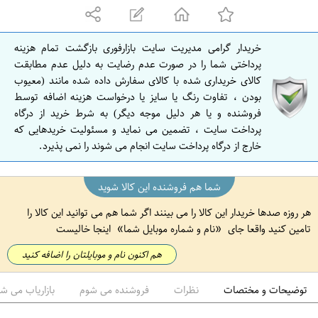
ه
ا
ن
خریدار گرامی مدیریت سایت بازارفوری بازگشت تمام هزینه
ا
پرداختی شما را در صورت عدم رضایت به دلیل عدم مطابقت
ص
کالای خریداری شده با کالای سفارش داده شده مانند (معیوب
بودن ، تفاوت رنگ یا سایز یا درخواست هزینه اضافه توسط
ف
فروشنده و یا هر دلیل موجه دیگر) به شرط خرید از درگاه
ه
پرداخت سایت ، تضمین می نماید و مسئولیت خریدهایی که
ا
خارج از درگاه پرداخت سایت انجام می شوند را نمی پذیرد.
ن
شما هم فروشنده این کالا شوید
هر روزه صدها خریدار این کالا را می بینند اگر شما هم می توانید این کالا را
تامین کنید واقعا جای
نام و شماره موبایل شما
اینجا خالیست
هم اکنون نام و موبایلتان را اضافه کنید
توضیحات و مختصات
نظرات
فروشنده می شوم
بازاریاب می ش