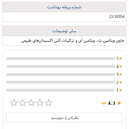
شماره پروانه بهداشت
اسپری حالت دهنده مو سلیک مدل Pro Vitamin حجم 500 میلی لیتر مجموعه 6 عددی
ست کتری و قوری کی اند تی مدل 1026
21/10354
سایر توضیحات
حاوی ویتامین ث، ویتامین ای و ترکیبات آنتی اکسیدان‌های طبیعی
5
4
3
2
1
☆
☆
☆
☆
☆
4.1
❯
21
5
نظرتان را بنویسید
2
4