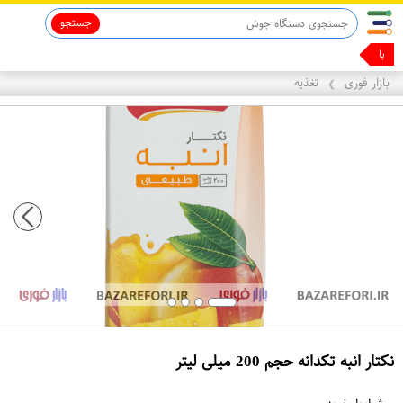
جستجو
ماینوکسیدیل 5%
با همین
بازار فوری
تغذیه
❯
نکتار انبه تکدانه حجم 200 میلی لیتر
ع