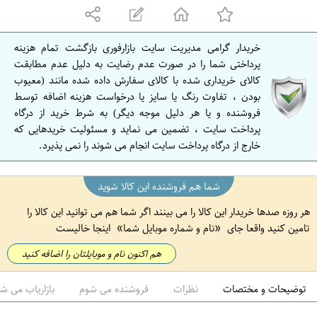
ه
ا
ن
خریدار گرامی مدیریت سایت بازارفوری بازگشت تمام هزینه
ا
پرداختی شما را در صورت عدم رضایت به دلیل عدم مطابقت
ص
کالای خریداری شده با کالای سفارش داده شده مانند (معیوب
بودن ، تفاوت رنگ یا سایز یا درخواست هزینه اضافه توسط
ف
فروشنده و یا هر دلیل موجه دیگر) به شرط خرید از درگاه
ه
پرداخت سایت ، تضمین می نماید و مسئولیت خریدهایی که
ا
خارج از درگاه پرداخت سایت انجام می شوند را نمی پذیرد.
ن
شما هم فروشنده این کالا شوید
هر روزه صدها خریدار این کالا را می بینند اگر شما هم می توانید این کالا را
تامین کنید واقعا جای
نام و شماره موبایل شما
اینجا خالیست
هم اکنون نام و موبایلتان را اضافه کنید
توضیحات و مختصات
نظرات
فروشنده می شوم
بازاریاب می ش