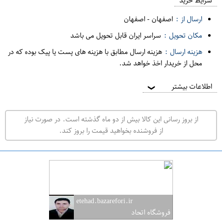
م
شرایط خرید
د
ارسال از :
اصفهان
-
اصفهان
ه
مکان تحویل :
سراسر ایران قابل تحویل می باشد
ف
هزینه ارسال :
هزینه ارسال مطابق با هزینه های پست یا پیک بوده که در
ر
محل از خریدار اخذ خواهد شد.
و
ش
اطلاعات بیشتر
❯
ی
ت
از بروز رسانی این کالا بیش از دو ماه گذشته است. در صورت نیاز
ه
از فروشنده بخواهید قیمت را بروز کند.
ر
ا
ن
ا
ص
etehad.bazarefori.ir
ف
فروشگاه اتحاد