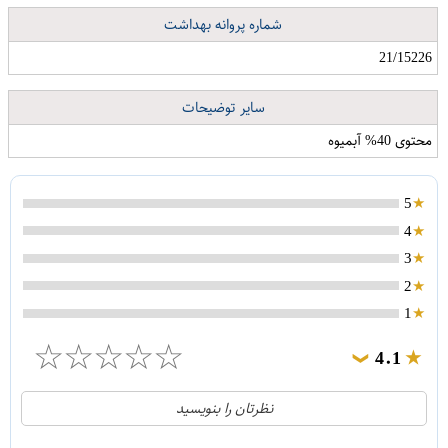
شماره پروانه بهداشت
21/15226
سایر توضیحات
محتوی 40% آبمیوه
5
4
3
2
1
☆
☆
☆
☆
☆
4.1
❯
21
5
نظرتان را بنویسید
2
4