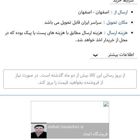
م
شرایط خرید
د
ارسال از :
اصفهان
-
اصفهان
ه
مکان تحویل :
سراسر ایران قابل تحویل می باشد
ف
هزینه ارسال :
هزینه ارسال مطابق با هزینه های پست یا پیک بوده که در
ر
محل از خریدار اخذ خواهد شد.
و
ش
اطلاعات بیشتر
❯
ی
ت
از بروز رسانی این کالا بیش از دو ماه گذشته است. در صورت نیاز
ه
از فروشنده بخواهید قیمت را بروز کند.
ر
ا
ن
ا
ص
etehad.bazarefori.ir
ف
فروشگاه اتحاد