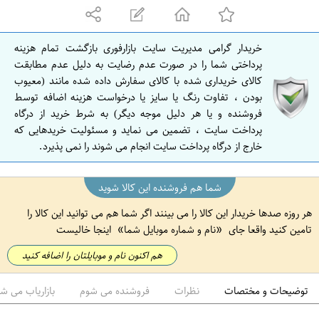
ه
ا
ن
خریدار گرامی مدیریت سایت بازارفوری بازگشت تمام هزینه
ا
پرداختی شما را در صورت عدم رضایت به دلیل عدم مطابقت
ص
کالای خریداری شده با کالای سفارش داده شده مانند (معیوب
بودن ، تفاوت رنگ یا سایز یا درخواست هزینه اضافه توسط
ف
فروشنده و یا هر دلیل موجه دیگر) به شرط خرید از درگاه
ه
پرداخت سایت ، تضمین می نماید و مسئولیت خریدهایی که
ا
خارج از درگاه پرداخت سایت انجام می شوند را نمی پذیرد.
ن
شما هم فروشنده این کالا شوید
هر روزه صدها خریدار این کالا را می بینند اگر شما هم می توانید این کالا را
تامین کنید واقعا جای
نام و شماره موبایل شما
اینجا خالیست
هم اکنون نام و موبایلتان را اضافه کنید
توضیحات و مختصات
نظرات
فروشنده می شوم
بازاریاب می ش