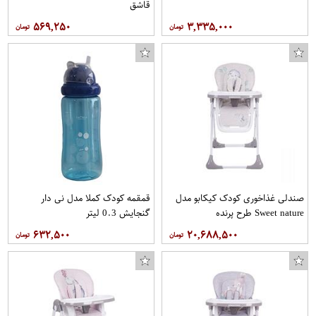
قاشق
۵۶۹,۲۵۰
۳,۳۳۵,۰۰۰
صندلی غذاخوری کودک کیکابو مدل
قمقمه کودک کملا مدل نی دار
Sweet nature طرح پرنده
گنجایش 0.3 لیتر
۶۳۲,۵۰۰
۲۰,۶۸۸,۵۰۰