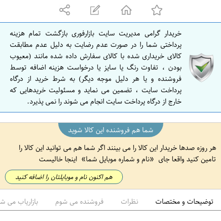
ه
ا
ن
خریدار گرامی مدیریت سایت بازارفوری بازگشت تمام هزینه
ا
پرداختی شما را در صورت عدم رضایت به دلیل عدم مطابقت
ص
کالای خریداری شده با کالای سفارش داده شده مانند (معیوب
بودن ، تفاوت رنگ یا سایز یا درخواست هزینه اضافه توسط
ف
فروشنده و یا هر دلیل موجه دیگر) به شرط خرید از درگاه
ه
پرداخت سایت ، تضمین می نماید و مسئولیت خریدهایی که
ا
خارج از درگاه پرداخت سایت انجام می شوند را نمی پذیرد.
ن
شما هم فروشنده این کالا شوید
هر روزه صدها خریدار این کالا را می بینند اگر شما هم می توانید این کالا را
تامین کنید واقعا جای
نام و شماره موبایل شما
اینجا خالیست
هم اکنون نام و موبایلتان را اضافه کنید
توضیحات و مختصات
نظرات
فروشنده می شوم
بازاریاب می ش