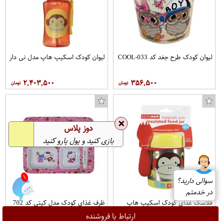
لیوان کودک طرح جغد کد COOL-033
لیوان کودک اسکیپ هاپ مدل نی دار
۲,۴۰۳,۵۰۰
۳۵۶,۵۰۰
❌
دوز پلاس
بازی کنید و پول پارو کنید
❌
سوالی دارید؟
1
در خدمتم
فلاسک غذای کودک اسکیپ هاپ
ظرف غذای کودک مدل کیتی کد 702
طرح چیکی مانکی
ارتباط با فروشنده