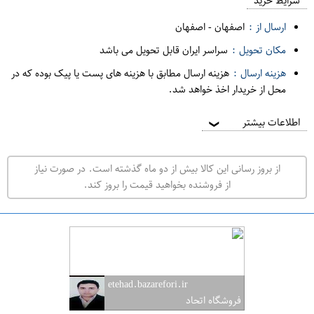
م
شرایط خرید
د
ارسال از :
اصفهان
-
اصفهان
ه
مکان تحویل :
سراسر ایران قابل تحویل می باشد
ف
هزینه ارسال :
هزینه ارسال مطابق با هزینه های پست یا پیک بوده که در
ر
محل از خریدار اخذ خواهد شد.
و
ش
اطلاعات بیشتر
❯
ی
ت
از بروز رسانی این کالا بیش از دو ماه گذشته است. در صورت نیاز
ه
از فروشنده بخواهید قیمت را بروز کند.
ر
ا
ن
ا
ص
etehad.bazarefori.ir
ف
فروشگاه اتحاد