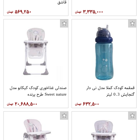
قاشق
۵۶۹,۲۵۰
۳,۳۳۵,۰۰۰
قمقمه کودک کملا مدل نی دار
صندلی غذاخوری کودک کیکابو مدل
گنجایش 0.3 لیتر
Sweet nature طرح پرنده
۲۰,۶۸۸,۵۰۰
۶۳۲,۵۰۰