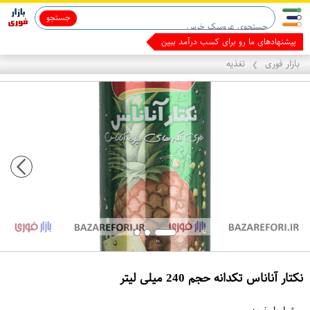
جستجو
مالک
بازار فوری
تغذیه
❯
نکتار آناناس تکدانه حجم 240 میلی لیتر
ع