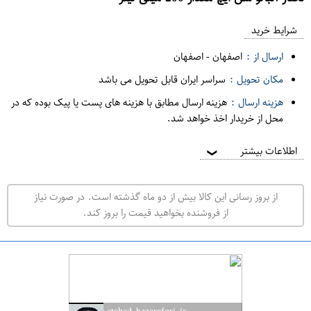
ع
م
شرایط خرید
د
ارسال از :
اصفهان
-
اصفهان
ه
مکان تحویل :
سراسر ایران قابل تحویل می باشد
ف
هزینه ارسال :
هزینه ارسال مطابق با هزینه های پست یا پیک بوده که در
ر
محل از خریدار اخذ خواهد شد.
و
ش
اطلاعات بیشتر
❯
ی
ت
از بروز رسانی این کالا بیش از دو ماه گذشته است. در صورت نیاز
ه
از فروشنده بخواهید قیمت را بروز کند.
ر
ا
ن
ا
ص