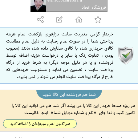
etehad.bazarefori.ir
ف
فروشگاه اتحاد
ه
ا
ن
خریدار گرامی مدیریت سایت بازارفوری بازگشت تمام هزینه
ا
پرداختی شما را در صورت عدم رضایت به دلیل عدم مطابقت
ص
کالای خریداری شده با کالای سفارش داده شده مانند (معیوب
بودن ، تفاوت رنگ یا سایز یا درخواست هزینه اضافه توسط
ف
فروشنده و یا هر دلیل موجه دیگر) به شرط خرید از درگاه
ه
پرداخت سایت ، تضمین می نماید و مسئولیت خریدهایی که
ا
خارج از درگاه پرداخت سایت انجام می شوند را نمی پذیرد.
ن
شما هم فروشنده این کالا شوید
هر روزه صدها خریدار این کالا را می بینند اگر شما هم می توانید این کالا را
تامین کنید واقعا جای
نام و شماره موبایل شما
اینجا خالیست
هم اکنون نام و موبایلتان را اضافه کنید