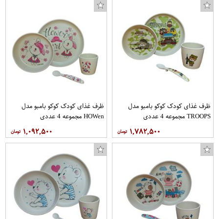
پیشبند نوزاد ایکیا مدل HIMMELSK کد 26-195-003 مجموعه 3 عددی
ظرف غذای کودک کوکو بامبو مدل
ظرف غذای کودک کوکو بامبو مدل
TROOPS مجموعه 4 عددی
HOWen مجموعه 4 عددی
۱,۰۹۲,۵۰۰
۱,۷۸۲,۵۰۰