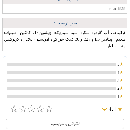
1838 ظ 34
سایر توضیحات
ترکیبات: آب گازدار، شکر، اسید سیتریک، ویتامین D، کافئین، سیترات
سدیم، ویتامین B3 و ،B2 و B6 نمک خوراکی، امولسیون پرتقال، کربوکسی
متیل سلولز
5
4
3
2
1
☆
☆
☆
☆
☆
4.1
❯
21
5
نظرتان را بنویسید