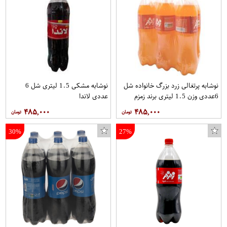
عینک آفتابی زنانه مدل Z65001BLK
نوشابه پرتغالی زرد بزرگ خانواده شل
نوشابه مشکی 1.5 ليتری شل 6
6عددی وزن 1.5 لیتری برند زمزم
عددی لاندا
۴۸۵,۰۰۰
۴۸۵,۰۰۰
30%
27%