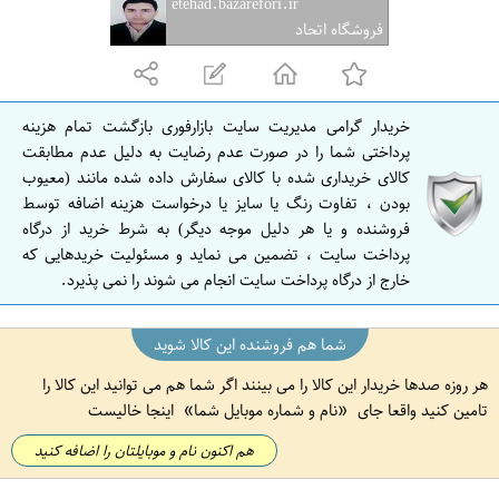
etehad.bazarefori.ir
ف
فروشگاه اتحاد
ه
ا
ن
خریدار گرامی مدیریت سایت بازارفوری بازگشت تمام هزینه
ا
پرداختی شما را در صورت عدم رضایت به دلیل عدم مطابقت
ص
کالای خریداری شده با کالای سفارش داده شده مانند (معیوب
بودن ، تفاوت رنگ یا سایز یا درخواست هزینه اضافه توسط
ف
فروشنده و یا هر دلیل موجه دیگر) به شرط خرید از درگاه
ه
پرداخت سایت ، تضمین می نماید و مسئولیت خریدهایی که
ا
خارج از درگاه پرداخت سایت انجام می شوند را نمی پذیرد.
ن
شما هم فروشنده این کالا شوید
هر روزه صدها خریدار این کالا را می بینند اگر شما هم می توانید این کالا را
تامین کنید واقعا جای
نام و شماره موبایل شما
اینجا خالیست
هم اکنون نام و موبایلتان را اضافه کنید