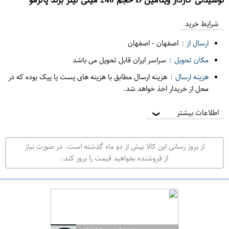
ع
م
شرایط خرید
د
ارسال از :
اصفهان
-
اصفهان
ه
مکان تحویل :
سراسر ایران قابل تحویل می باشد
ف
هزینه ارسال :
هزینه ارسال مطابق با هزینه های پست یا پیک بوده که در
ر
محل از خریدار اخذ خواهد شد.
و
ش
اطلاعات بیشتر
❯
ی
ت
از بروز رسانی این کالا بیش از دو ماه گذشته است. در صورت نیاز
ه
از فروشنده بخواهید قیمت را بروز کند.
ر
ا
ن
ا
ص