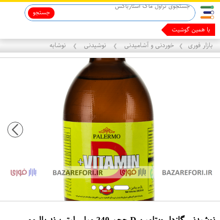
جستجو
با همین گوشیت پول در
بازار فوری
خوردنی و آشامیدنی
نوشیدنی
نوشابه
❯
❯
❯
نوشیدنی گازدار ویتامین D حجم 240 میلی لیتر برند پالرمو