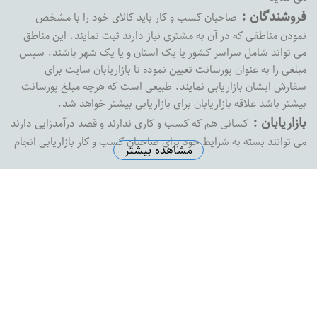
فروشندگان :
صاحبان کسب و کار باید کالای خود را با مشخص
نمودن مناطقی که در آن به مشتری نیاز دارند ثبت نمایند. این مناطق
می تواند شامل سراسر کشور یا یک استان و یا یک شهر باشند. سپس
مبلغی را به عنوان پورسانت تعیین نموده تا بازاریابان سایت برای
سفارش ایشان بازاریابی نمایند. طبیعی است که هرچه مبلغ پورسانت
بیشتر باشد علاقه بازاریابان برای بازاریابی بیشتر خواهد شد.
بازاریابان :
کسانی هم که کسب و کاری ندارند و قصد درآمدزایی دارند
می توانند بسته به شرایط خود برای صاحبان کسب و کار بازاریابی انجام
مشاهده بیشتر
داده و پورسانت خود را دریافت نمایند. بازارفوری هیچ محدودیتی در
پرداخت پورسانت به بازاریابان نداشته و به محض درخواست ،
پورسانت بازاریابان را با هر مبلغی که باشد پرداخت خواهد کرد
آدرس دفتر مرکزی :
اصفهان خیابان پروین خیابان شهید رضاییان
نبش کوچه شماره 1 ساختمان ثامن واحد 8
تلفن دفتر مرکزی :
5574145-0313
ایمیل سازمانی :
support@bazarefori.ir
ساعات کاری :
همه روزه بجز روزهای تعطیل 8 صبح تا 2 بعدازظهر