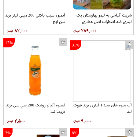
شربت گیاهی به لیمو بهارستان یک
آبمیوه سیب پاکتی 200 میلی لیتر برند
لیتری ضد اضطراب اصل عطاری
سن ایچ
سالویا
۸۲,۰۰۰
۲۸۹,۰۰۰
17%
31%
آب ميوه هاي سبز 1 ليتري برند فروت
ابمیوه آلبالو زرشک 200 سي سي برند
لند
فروت لند
۲,۵۰۰
۹,۰۰۰
3%
8%