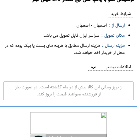
ع
م
شرایط خرید
د
ارسال از :
اصفهان
-
اصفهان
ه
مکان تحویل :
سراسر ایران قابل تحویل می باشد
ف
هزینه ارسال :
هزینه ارسال مطابق با هزینه های پست یا پیک بوده که در
ر
محل از خریدار اخذ خواهد شد.
و
ش
اطلاعات بیشتر
❯
ی
ت
از بروز رسانی این کالا بیش از دو ماه گذشته است. در صورت نیاز
ه
از فروشنده بخواهید قیمت را بروز کند.
ر
ا
ن
ا
ص