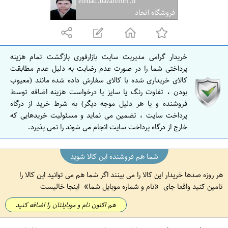
etehad.bazarefori.ir
ف
فروشگاه اتحاد
ه
ا
ن
خریدار گرامی مدیریت سایت بازارفوری بازگشت تمام هزینه
ا
پرداختی شما را در صورت عدم رضایت به دلیل عدم مطابقت
ص
کالای خریداری شده با کالای سفارش داده شده مانند (معیوب
بودن ، تفاوت رنگ یا سایز یا درخواست هزینه اضافه توسط
ف
فروشنده و یا هر دلیل موجه دیگر) به شرط خرید از درگاه
ه
پرداخت سایت ، تضمین می نماید و مسئولیت خریدهایی که
ا
خارج از درگاه پرداخت سایت انجام می شوند را نمی پذیرد.
ن
شما هم فروشنده این کالا شوید
هر روزه صدها خریدار این کالا را می بینند اگر شما هم می توانید این کالا را
تامین کنید واقعا جای
نام و شماره موبایل شما
اینجا خالیست
هم اکنون نام و موبایلتان را اضافه کنید