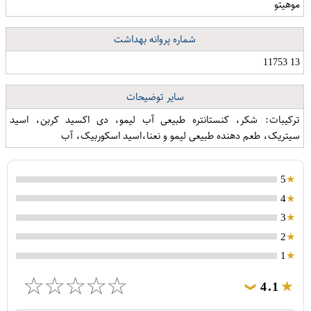
موهیتو
شماره پروانه بهداشت
13 11753
سایر توضیحات
ترکیبات: شکر، کنستانتره طبیعی آب لیمو، دی اکسید کربن، اسید
سیتریک، طعم دهنده طبیعی لیمو و نعنا،اسید اسکوربیک، آب
5
4
3
2
1
☆
☆
☆
☆
☆
4.1
❯