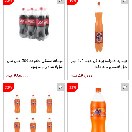
33%
40%
ظرف غذای کودک کد ۰۲۲
نوشابه خانواده پرتقالی حجم 1.5 لیتر
نوشابه مشکی خانواده 1500سی سی
شل 6عددی برند فانتا
شل6 عددی برند زمزم
۴۸۵,۰۰۰
۵۴۰,۰۰۰
33%
33%