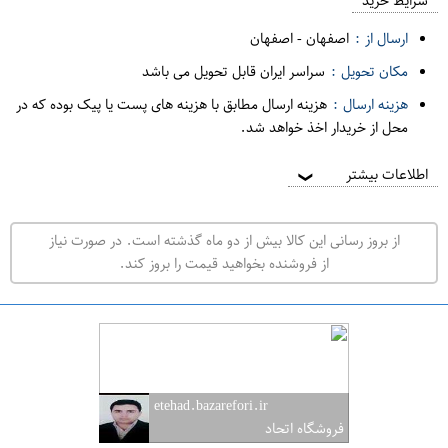
م
شرایط خرید
د
ارسال از :
اصفهان
-
اصفهان
ه
مکان تحویل :
سراسر ایران قابل تحویل می باشد
ف
هزینه ارسال :
هزینه ارسال مطابق با هزینه های پست یا پیک بوده که در
ر
محل از خریدار اخذ خواهد شد.
و
ش
اطلاعات بیشتر
❯
ی
ت
از بروز رسانی این کالا بیش از دو ماه گذشته است. در صورت نیاز
ه
از فروشنده بخواهید قیمت را بروز کند.
ر
ا
ن
ا
ص
etehad.bazarefori.ir
ف
فروشگاه اتحاد