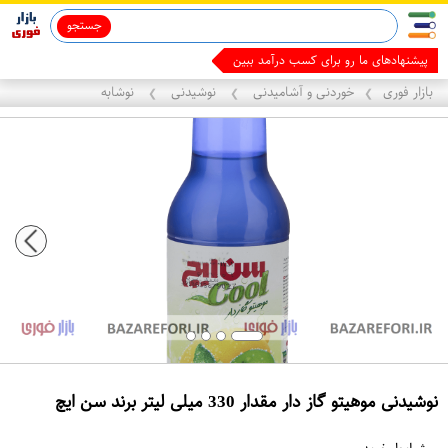
جستجو
قاب آیفون 13
ماینوکسیدیل 5%
پیشنهادهای ما رو برای کسب درآمد ببین
بازار فوری
خوردنی و آشامیدنی
نوشیدنی
نوشابه
❯
❯
❯
نوشیدنی موهیتو گاز دار مقدار 330 میلی لیتر برند سن ایچ
ع