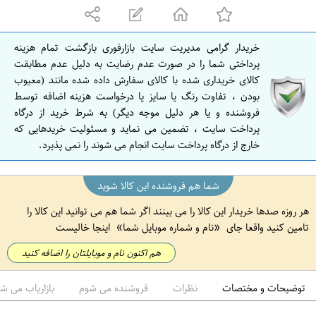
ه
ا
ن
خریدار گرامی مدیریت سایت بازارفوری بازگشت تمام هزینه
ا
پرداختی شما را در صورت عدم رضایت به دلیل عدم مطابقت
ص
کالای خریداری شده با کالای سفارش داده شده مانند (معیوب
بودن ، تفاوت رنگ یا سایز یا درخواست هزینه اضافه توسط
ف
فروشنده و یا هر دلیل موجه دیگر) به شرط خرید از درگاه
ه
پرداخت سایت ، تضمین می نماید و مسئولیت خریدهایی که
ا
خارج از درگاه پرداخت سایت انجام می شوند را نمی پذیرد.
ن
شما هم فروشنده این کالا شوید
هر روزه صدها خریدار این کالا را می بینند اگر شما هم می توانید این کالا را
تامین کنید واقعا جای
نام و شماره موبایل شما
اینجا خالیست
هم اکنون نام و موبایلتان را اضافه کنید
توضیحات و مختصات
نظرات
فروشنده می شوم
بازاریاب می ش