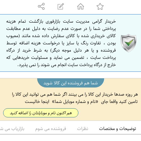
ه
ا
ن
خریدار گرامی مدیریت سایت بازارفوری بازگشت تمام هزینه
ا
پرداختی شما را در صورت عدم رضایت به دلیل عدم مطابقت
ص
کالای خریداری شده با کالای سفارش داده شده مانند (معیوب
بودن ، تفاوت رنگ یا سایز یا درخواست هزینه اضافه توسط
ف
فروشنده و یا هر دلیل موجه دیگر) به شرط خرید از درگاه
ه
پرداخت سایت ، تضمین می نماید و مسئولیت خریدهایی که
ا
خارج از درگاه پرداخت سایت انجام می شوند را نمی پذیرد.
ن
شما هم فروشنده این کالا شوید
هر روزه صدها خریدار این کالا را می بینند اگر شما هم می توانید این کالا را
تامین کنید واقعا جای
نام و شماره موبایل شما
اینجا خالیست
هم اکنون نام و موبایلتان را اضافه کنید
توضیحات و مختصات
نظرات
فروشنده می شوم
بازاریاب می ش