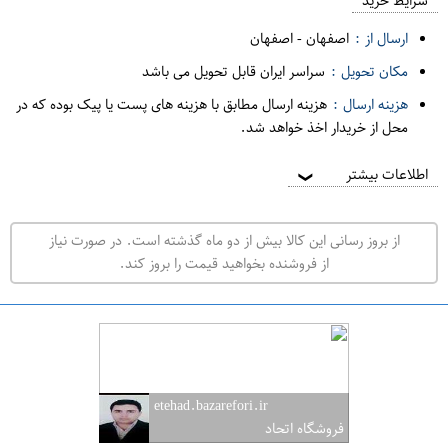
م
شرایط خرید
د
ارسال از :
اصفهان
-
اصفهان
ه
مکان تحویل :
سراسر ایران قابل تحویل می باشد
ف
هزینه ارسال :
هزینه ارسال مطابق با هزینه های پست یا پیک بوده که در
ر
محل از خریدار اخذ خواهد شد.
و
ش
اطلاعات بیشتر
❯
ی
ت
از بروز رسانی این کالا بیش از دو ماه گذشته است. در صورت نیاز
ه
از فروشنده بخواهید قیمت را بروز کند.
ر
ا
ن
ا
ص
etehad.bazarefori.ir
ف
فروشگاه اتحاد