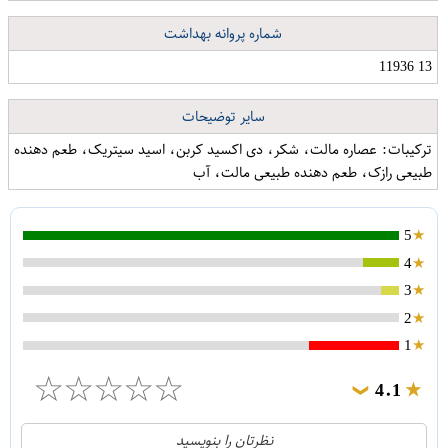
شماره پروانه بهداشت
نگهدارنده گوشی موبایل مدل 0011
کفش مخصوص پیاده روی مردانه کد MOD3
13 11936
سایر توضیحات
ترکیبات: عصاره مالت، شکر، دی اکسید کربن، اسید سیتریک، طعم دهنده
طبیعی رازک، طعم دهنده طبیعی مالت، آب
5
4
3
2
1
☆
☆
☆
☆
☆
4.1
❯
21
5
نظرتان را بنویسید