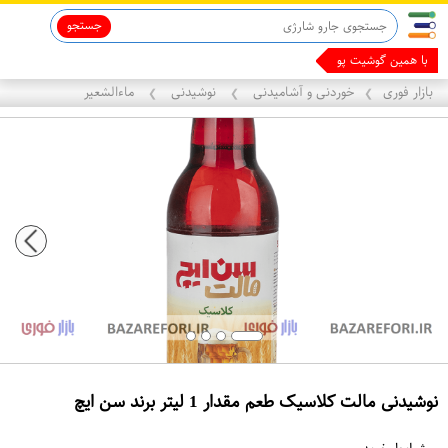
جستجو
ماینوکسیدیل 5%
با همین گوشیت پول درب
بازار فوری
خوردنی و آشامیدنی
نوشیدنی
ماءالشعیر
❯
❯
❯
نوشیدنی مالت کلاسیک طعم مقدار 1 لیتر برند سن ایچ
ع