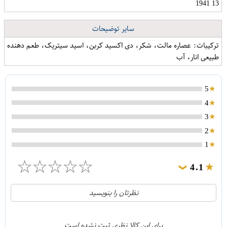
13 1941
سایر توضیحات
ترکیبات: عصاره مالت، شکر، دی اکسید کربن، اسید سیتریک، طعم دهنده
طبیعی انار، آب
5
4
3
2
1
☆
☆
☆
☆
☆
4.1
❯
21
5
نظرتان را بنویسید
2
4
1
3
برای این کالا نظری ثبت نشده است