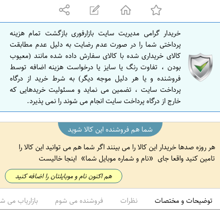
ه
ا
ن
خریدار گرامی مدیریت سایت بازارفوری بازگشت تمام هزینه
ا
پرداختی شما را در صورت عدم رضایت به دلیل عدم مطابقت
ص
کالای خریداری شده با کالای سفارش داده شده مانند (معیوب
بودن ، تفاوت رنگ یا سایز یا درخواست هزینه اضافه توسط
ف
فروشنده و یا هر دلیل موجه دیگر) به شرط خرید از درگاه
ه
پرداخت سایت ، تضمین می نماید و مسئولیت خریدهایی که
ا
خارج از درگاه پرداخت سایت انجام می شوند را نمی پذیرد.
ن
شما هم فروشنده این کالا شوید
هر روزه صدها خریدار این کالا را می بینند اگر شما هم می توانید این کالا را
تامین کنید واقعا جای
نام و شماره موبایل شما
اینجا خالیست
هم اکنون نام و موبایلتان را اضافه کنید
توضیحات و مختصات
نظرات
فروشنده می شوم
بازاریاب می ش