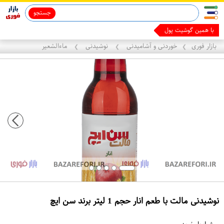
جستجو
قاب آیفون 13
ماینوکسیدیل 5%
با همین گوشیت پول دربیار
بازار فوری
خوردنی و آشامیدنی
نوشیدنی
ماءالشعیر
❯
❯
❯
نوشیدنی مالت با طعم انار حجم 1 لیتر برند سن ایچ
ع