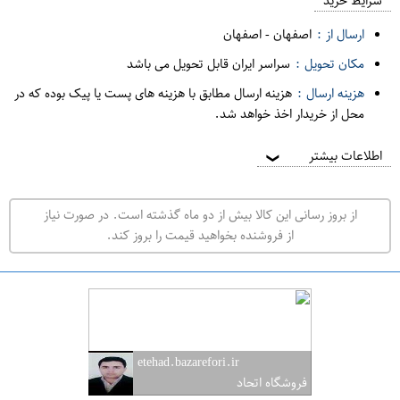
م
شرایط خرید
د
ارسال از :
اصفهان
-
اصفهان
ه
مکان تحویل :
سراسر ایران قابل تحویل می باشد
ف
هزینه ارسال :
هزینه ارسال مطابق با هزینه های پست یا پیک بوده که در
ر
محل از خریدار اخذ خواهد شد.
و
ش
اطلاعات بیشتر
❯
ی
ت
از بروز رسانی این کالا بیش از دو ماه گذشته است. در صورت نیاز
ه
از فروشنده بخواهید قیمت را بروز کند.
ر
ا
ن
ا
ص
etehad.bazarefori.ir
ف
فروشگاه اتحاد