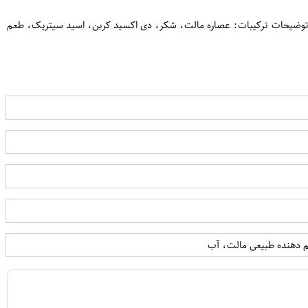
ایچ با طعم آناناس مقدار 1 لیتر حجم 1000 میلی لیتر ابعاد بسته‌بندی 9 × 9 × 31 سانتی‌متر طعم آناناس شماره پروانه بهداشت 13-11939 سایر توضیحات ترکیبات: عصاره مالت، شکر، دی اکسید کربن، اسید سیتریک، طعم
م دهنده طبیعی مالت، آب