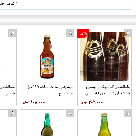
@ تمامی حقوق
12%
ماءالشعیر کلاسیک و لیمویی
نوشیدنی مالت ساده 250میل
شیشه ای 12عددی 290 سی
مالت ایچ
شمس
سی برند بهخوش
۱۰۸,۰۰۰
۴۰۲,۰۰۰