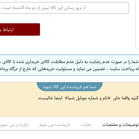
ت
از بروز رسانی این کالا بیش از دو ماه گذشته است. 
ه
ر
ا
ارتباط ب
ن
ا
ص
 شما را در صورت عدم رضایت به دلیل عدم مطابقت کالای خریداری شده با کالای 
ف
اه پرداخت سایت ، تضمین می نماید و مسئولیت خریدهایی که خارج از درگاه پرداخ
ه
ا
شما هم فروشنده این کالا شوید
ن
 کنید واقعا جای
نام و شماره موبایل شما
اینجا خالیست
ا
ص
ف
ه
توضیحات و مختصات
نظرات
فروشنده می شوم
بازاریاب می شوم
ا