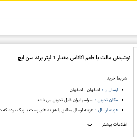
نوشیدنی مالت با طعم آناناس مقدار 1 لیتر برند سن ایچ
ع
م
شرایط خرید
د
ه
ارسال از :
اصفهان
-
اصفهان
ف
مکان تحویل :
سراسر ایران قابل تحویل می باشد
ر
هزینه ارسال :
هزینه ارسال مطابق با هزینه های پست یا پیک بوده که د
و
ش
اطلاعات بیشتر
❯
ی