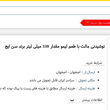
ست پول دربیار !!!
نوشیدنی مالت با طعم لیمو مقدار 330 میلی لیتر برند سن ایج
ع
م
شرایط خرید
د
ه
ارسال از :
اصفهان
-
اصفهان
ف
مکان تحویل :
سراسر ایران قابل تحویل می باشد
ر
هزینه ارسال :
هزینه ارسال مطابق با هزینه های پست یا پیک بوده که د
و
ش
اطلاعات بیشتر
❯
ی