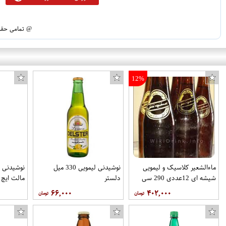
@ تمامی حقوق
12%
ماءالشعیر کلاسیک و لیمویی
نوشیدنی لیمویی 330 میل
شیشه ای 12عددی 290 سی
دلستر
مالت ایچ
سی برند بهخوش
۶۶,۰۰۰
۴۰۲,۰۰۰