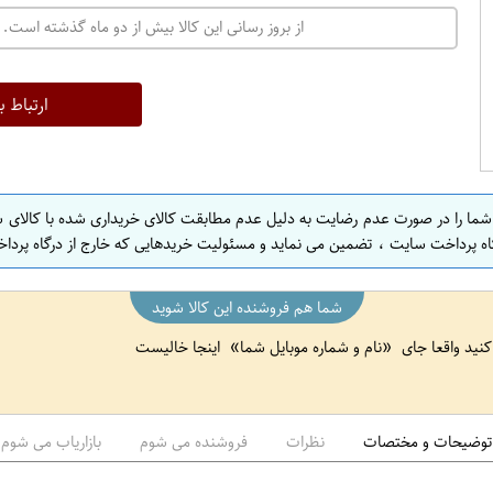
ت
از بروز رسانی این کالا بیش از دو ماه گذشته است. 
ه
ر
ا
ارتباط ب
ن
ا
ص
 شما را در صورت عدم رضایت به دلیل عدم مطابقت کالای خریداری شده با کالای 
ف
اه پرداخت سایت ، تضمین می نماید و مسئولیت خریدهایی که خارج از درگاه پرداخ
ه
ا
شما هم فروشنده این کالا شوید
ن
 کنید واقعا جای
نام و شماره موبایل شما
اینجا خالیست
ا
ص
ف
ه
توضیحات و مختصات
نظرات
فروشنده می شوم
بازاریاب می شوم
ا