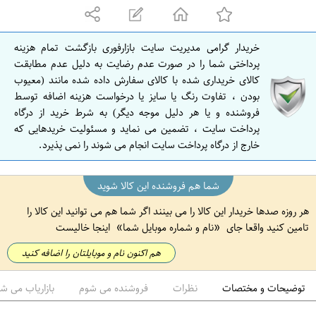
ه
ا
ن
خریدار گرامی مدیریت سایت بازارفوری بازگشت تمام هزینه
ا
پرداختی شما را در صورت عدم رضایت به دلیل عدم مطابقت
ص
کالای خریداری شده با کالای سفارش داده شده مانند (معیوب
بودن ، تفاوت رنگ یا سایز یا درخواست هزینه اضافه توسط
ف
فروشنده و یا هر دلیل موجه دیگر) به شرط خرید از درگاه
ه
پرداخت سایت ، تضمین می نماید و مسئولیت خریدهایی که
ا
خارج از درگاه پرداخت سایت انجام می شوند را نمی پذیرد.
ن
شما هم فروشنده این کالا شوید
هر روزه صدها خریدار این کالا را می بینند اگر شما هم می توانید این کالا را
تامین کنید واقعا جای
نام و شماره موبایل شما
اینجا خالیست
هم اکنون نام و موبایلتان را اضافه کنید
توضیحات و مختصات
نظرات
فروشنده می شوم
بازاریاب می ش