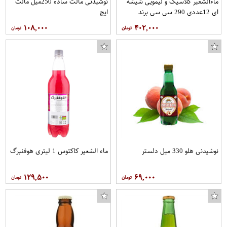
ماءالشعیر کلاسیک و لیمویی شیشه
نوشیدنی مالت ساده 250میل مالت
ای 12عددی 290 سی سی برند
ایچ
بهخوش
۱۰۸,۰۰۰
۴۰۲,۰۰۰
روسری زنانه کد tp-4328_41
اتصال بوشن کد 20 بسته 2 عددی
انگشتر مردانه طرح گرگ مدل a53
نوشیدنی هلو 330 میل دلستر
ماء الشعیر کاکتوس 1 لیتری هوفنبرگ
۱۲۹,۵۰۰
۶۹,۰۰۰