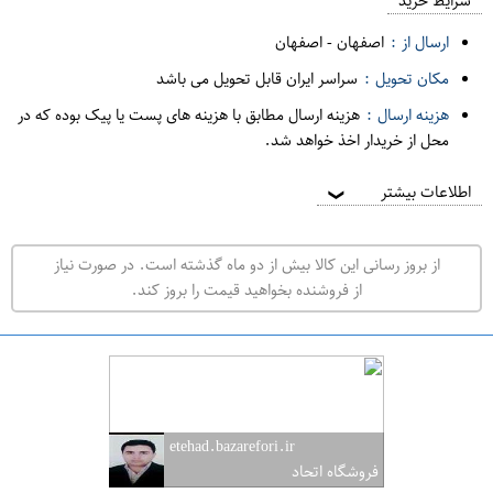
م
شرایط خرید
د
ارسال از :
اصفهان
-
اصفهان
ه
مکان تحویل :
سراسر ایران قابل تحویل می باشد
ف
هزینه ارسال :
هزینه ارسال مطابق با هزینه های پست یا پیک بوده که در
ر
محل از خریدار اخذ خواهد شد.
و
ش
اطلاعات بیشتر
❯
ی
ت
از بروز رسانی این کالا بیش از دو ماه گذشته است. در صورت نیاز
ه
از فروشنده بخواهید قیمت را بروز کند.
ر
ا
ن
ا
ص
etehad.bazarefori.ir
ف
فروشگاه اتحاد