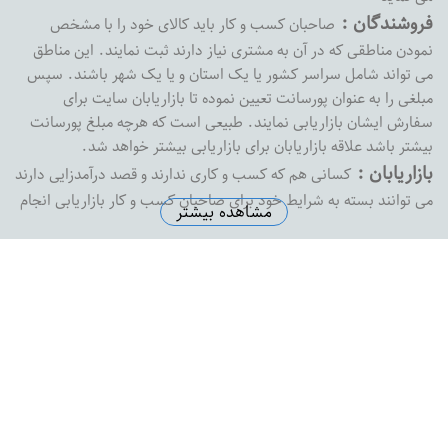
فروشندگان :
صاحبان کسب و کار باید کالای خود را با مشخص
نمودن مناطقی که در آن به مشتری نیاز دارند ثبت نمایند. این مناطق
می تواند شامل سراسر کشور یا یک استان و یا یک شهر باشند. سپس
مبلغی را به عنوان پورسانت تعیین نموده تا بازاریابان سایت برای
سفارش ایشان بازاریابی نمایند. طبیعی است که هرچه مبلغ پورسانت
بیشتر باشد علاقه بازاریابان برای بازاریابی بیشتر خواهد شد.
بازاریابان :
کسانی هم که کسب و کاری ندارند و قصد درآمدزایی دارند
می توانند بسته به شرایط خود برای صاحبان کسب و کار بازاریابی انجام
مشاهده بیشتر
داده و پورسانت خود را دریافت نمایند. بازارفوری هیچ محدودیتی در
پرداخت پورسانت به بازاریابان نداشته و به محض درخواست ،
پورسانت بازاریابان را با هر مبلغی که باشد پرداخت خواهد کرد
آدرس دفتر مرکزی :
اصفهان خیابان پروین خیابان شهید رضاییان
نبش کوچه شماره 1 ساختمان ثامن واحد 8
تلفن دفتر مرکزی :
5574145-0313
ایمیل سازمانی :
support@bazarefori.ir
ساعات کاری :
همه روزه بجز روزهای تعطیل 8 صبح تا 2 بعدازظهر