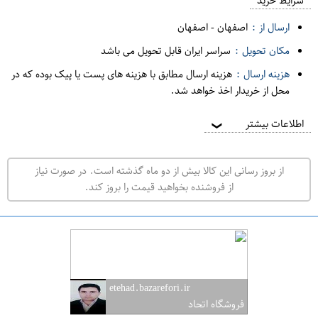
م
شرایط خرید
د
ارسال از :
اصفهان
-
اصفهان
ه
مکان تحویل :
سراسر ایران قابل تحویل می باشد
ف
هزینه ارسال :
هزینه ارسال مطابق با هزینه های پست یا پیک بوده که در
ر
محل از خریدار اخذ خواهد شد.
و
ش
اطلاعات بیشتر
❯
ی
ت
از بروز رسانی این کالا بیش از دو ماه گذشته است. در صورت نیاز
ه
از فروشنده بخواهید قیمت را بروز کند.
ر
ا
ن
ا
ص
etehad.bazarefori.ir
ف
فروشگاه اتحاد