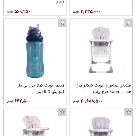
قاشق
۵۶۹,۲۵۰
۳,۳۳۵,۰۰۰
صندلی غذاخوری کودک کیکابو مدل
قمقمه کودک کملا مدل نی دار
Sweet nature طرح پرنده
گنجایش 0.3 لیتر
۶۳۲,۵۰۰
۲۰,۶۸۸,۵۰۰