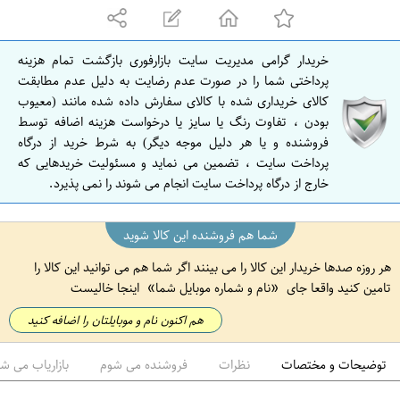
ه
ا
ن
خریدار گرامی مدیریت سایت بازارفوری بازگشت تمام هزینه
ا
پرداختی شما را در صورت عدم رضایت به دلیل عدم مطابقت
ص
کالای خریداری شده با کالای سفارش داده شده مانند (معیوب
بودن ، تفاوت رنگ یا سایز یا درخواست هزینه اضافه توسط
ف
فروشنده و یا هر دلیل موجه دیگر) به شرط خرید از درگاه
ه
پرداخت سایت ، تضمین می نماید و مسئولیت خریدهایی که
ا
خارج از درگاه پرداخت سایت انجام می شوند را نمی پذیرد.
ن
شما هم فروشنده این کالا شوید
هر روزه صدها خریدار این کالا را می بینند اگر شما هم می توانید این کالا را
تامین کنید واقعا جای
نام و شماره موبایل شما
اینجا خالیست
هم اکنون نام و موبایلتان را اضافه کنید
توضیحات و مختصات
نظرات
فروشنده می شوم
بازاریاب می ش