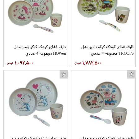
پازل 2000 تکه تریفل مدل Haifoss Waterfall Iceland
چراغ آویز کد 609-25-1
چوب درام مدل 5A
ظرف غذای کودک کوکو بامبو مدل
ظرف غذای کودک کوکو بامبو مدل
TROOPS مجموعه 4 عددی
HOWen مجموعه 4 عددی
۱,۰۹۲,۵۰۰
۱,۷۸۲,۵۰۰
ظرف غذای کودک کوکو بامبو مدل
ظرف غذای 4 تکه کودک کوکو بامبو