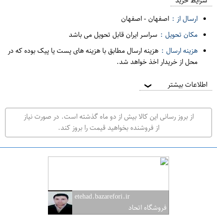
م
شرایط خرید
د
ارسال از :
اصفهان
-
اصفهان
ه
مکان تحویل :
سراسر ایران قابل تحویل می باشد
ف
هزینه ارسال :
هزینه ارسال مطابق با هزینه های پست یا پیک بوده که در
ر
محل از خریدار اخذ خواهد شد.
و
ش
اطلاعات بیشتر
❯
ی
ت
از بروز رسانی این کالا بیش از دو ماه گذشته است. در صورت نیاز
ه
از فروشنده بخواهید قیمت را بروز کند.
ر
ا
ن
ا
ص
etehad.bazarefori.ir
ف
فروشگاه اتحاد