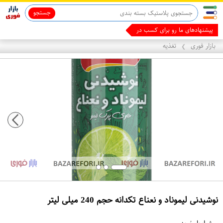
جستجو
ماینوکسیدیل 5%
پیشنهادهای ما رو برای کسب درآمد ببین
بازار فوری
تغذیه
❯
نوشیدنی لیموناد و نعناع تکدانه حجم 240 میلی لیتر
ع