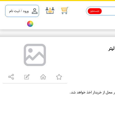
جستجو
ورود / ثبت نام
ع
م
د
ه
ف
ر
ر محل از خریدار اخذ خواهد شد.
و
ش
ی