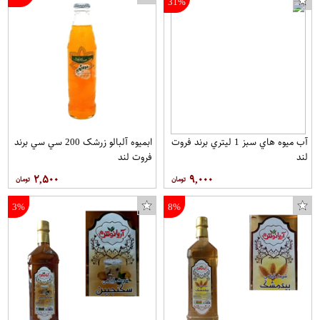
31%
آب ميوه هاي سبز 1 ليتري برند فروت
ابمیوه آلبالو زرشک 200 سي سي برند
لند
فروت لند
۲,۵۰۰
۹,۰۰۰
3%
8%