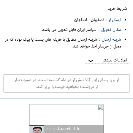
ع
م
شرایط خرید
د
ارسال از :
اصفهان
-
اصفهان
ه
مکان تحویل :
سراسر ایران قابل تحویل می باشد
ف
هزینه ارسال :
هزینه ارسال مطابق با هزینه های پست یا پیک بوده که در
ر
محل از خریدار اخذ خواهد شد.
و
ش
اطلاعات بیشتر
❯
ی
ت
از بروز رسانی این کالا بیش از دو ماه گذشته است. در صورت نیاز
ه
از فروشنده بخواهید قیمت را بروز کند.
ر
ا
ن
ا
ص
etehad.bazarefori.ir