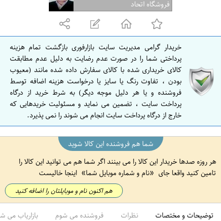
ف
فروشگاه اتحاد
ه
ا
ن
خریدار گرامی مدیریت سایت بازارفوری بازگشت تمام هزینه
ا
پرداختی شما را در صورت عدم رضایت به دلیل عدم مطابقت
ص
کالای خریداری شده با کالای سفارش داده شده مانند (معیوب
بودن ، تفاوت رنگ یا سایز یا درخواست هزینه اضافه توسط
ف
فروشنده و یا هر دلیل موجه دیگر) به شرط خرید از درگاه
ه
پرداخت سایت ، تضمین می نماید و مسئولیت خریدهایی که
ا
خارج از درگاه پرداخت سایت انجام می شوند را نمی پذیرد.
ن
شما هم فروشنده این کالا شوید
هر روزه صدها خریدار این کالا را می بینند اگر شما هم می توانید این کالا را
تامین کنید واقعا جای
نام و شماره موبایل شما
اینجا خالیست
هم اکنون نام و موبایلتان را اضافه کنید
توضیحات و مختصات
نظرات
فروشنده می شوم
بازاریاب می ش