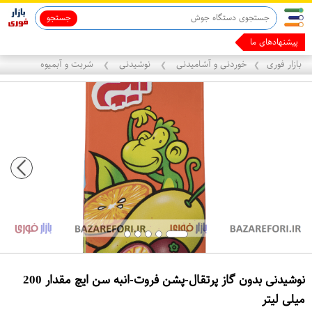
جستجو
قاب آیفون 13
ماینوکسیدیل 5%
پیشنهادهای ما رو برا
بازار فوری
خوردنی و آشامیدنی
نوشیدنی
شربت و آبمیوه
❯
❯
❯
نوشیدنی بدون گاز پرتقال-پشن فروت-انبه سن ایچ مقدار 200
میلی لیتر