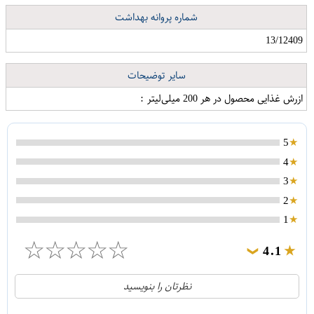
شماره پروانه بهداشت
13/12409
سایر توضیحات
ازرش غذایی محصول در هر 200 میلی‌لیتر :
5
4
3
2
1
☆
☆
☆
☆
☆
4.1
❯
21
5
نظرتان را بنویسید
2
4