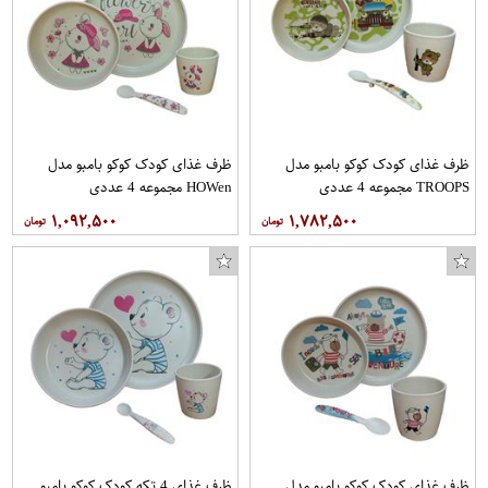
زیرانداز سفری 4 نفره مدل NP1016
ماگ حرارتی طرح سینا کد vmp
جارو فندکی خودرو پایونیر کد 001
ظرف غذای کودک کوکو بامبو مدل
ظرف غذای کودک کوکو بامبو مدل
TROOPS مجموعه 4 عددی
HOWen مجموعه 4 عددی
۱,۰۹۲,۵۰۰
۱,۷۸۲,۵۰۰
ظرف غذای کودک کوکو بامبو مدل
ظرف غذای 4 تکه کودک کوکو بامبو