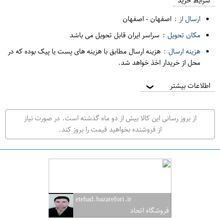
م
شرایط خرید
د
ارسال از :
اصفهان
-
اصفهان
ه
مکان تحویل :
سراسر ایران قابل تحویل می باشد
ف
هزینه ارسال :
هزینه ارسال مطابق با هزینه های پست یا پیک بوده که در
ر
محل از خریدار اخذ خواهد شد.
و
ش
اطلاعات بیشتر
❯
ی
ت
از بروز رسانی این کالا بیش از دو ماه گذشته است. در صورت نیاز
ه
از فروشنده بخواهید قیمت را بروز کند.
ر
ا
ن
ا
ص
etehad.bazarefori.ir
ف
فروشگاه اتحاد