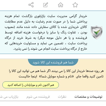
ه
ا
ن
خریدار گرامی مدیریت سایت بازارفوری بازگشت تمام هزینه
ا
پرداختی شما را در صورت عدم رضایت به دلیل عدم مطابقت
ص
کالای خریداری شده با کالای سفارش داده شده مانند (معیوب
بودن ، تفاوت رنگ یا سایز یا درخواست هزینه اضافه توسط
ف
فروشنده و یا هر دلیل موجه دیگر) به شرط خرید از درگاه
ه
پرداخت سایت ، تضمین می نماید و مسئولیت خریدهایی که
ا
خارج از درگاه پرداخت سایت انجام می شوند را نمی پذیرد.
ن
شما هم فروشنده این کالا شوید
هر روزه صدها خریدار این کالا را می بینند اگر شما هم می توانید این کالا را
تامین کنید واقعا جای
نام و شماره موبایل شما
اینجا خالیست
هم اکنون نام و موبایلتان را اضافه کنید
توضیحات و مختصات
نظرات
فروشنده می شوم
بازاریاب می ش