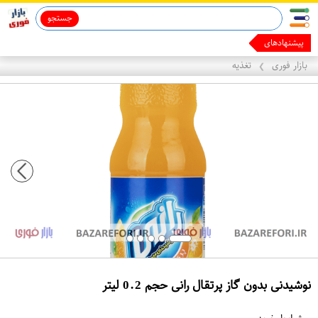
جستجو
قاب آیفون 13
ماینوکسیدیل 5%
پیشنهادهای ما رو ب
بازار فوری
تغذیه
❯
نوشیدنی بدون گاز پرتقال رانی حجم 0.2 لیتر
ع