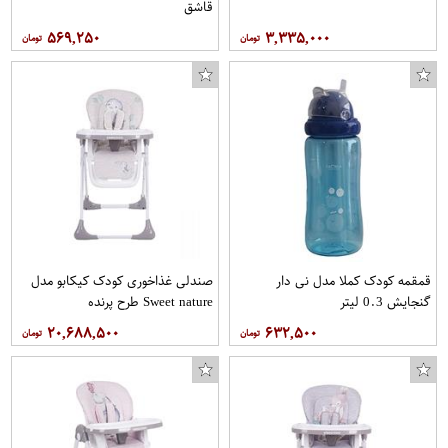
قاشق
۵۶۹,۲۵۰
۳,۳۳۵,۰۰۰
قمقمه کودک کملا مدل نی دار
صندلی غذاخوری کودک کیکابو مدل
گنجایش 0.3 لیتر
Sweet nature طرح پرنده
۲۰,۶۸۸,۵۰۰
۶۳۲,۵۰۰