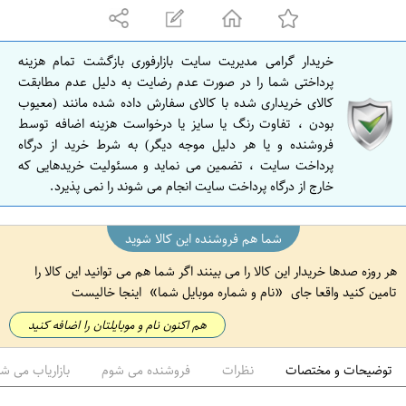
ه
ا
ن
خریدار گرامی مدیریت سایت بازارفوری بازگشت تمام هزینه
ا
پرداختی شما را در صورت عدم رضایت به دلیل عدم مطابقت
ص
کالای خریداری شده با کالای سفارش داده شده مانند (معیوب
بودن ، تفاوت رنگ یا سایز یا درخواست هزینه اضافه توسط
ف
فروشنده و یا هر دلیل موجه دیگر) به شرط خرید از درگاه
ه
پرداخت سایت ، تضمین می نماید و مسئولیت خریدهایی که
ا
خارج از درگاه پرداخت سایت انجام می شوند را نمی پذیرد.
ن
شما هم فروشنده این کالا شوید
هر روزه صدها خریدار این کالا را می بینند اگر شما هم می توانید این کالا را
تامین کنید واقعا جای
نام و شماره موبایل شما
اینجا خالیست
هم اکنون نام و موبایلتان را اضافه کنید
توضیحات و مختصات
نظرات
فروشنده می شوم
بازاریاب می ش