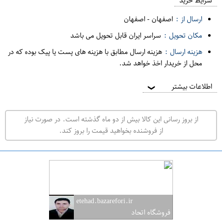
م
شرایط خرید
د
ارسال از :
اصفهان
-
اصفهان
ه
مکان تحویل :
سراسر ایران قابل تحویل می باشد
ف
هزینه ارسال :
هزینه ارسال مطابق با هزینه های پست یا پیک بوده که در
ر
محل از خریدار اخذ خواهد شد.
و
ش
اطلاعات بیشتر
❯
ی
ت
از بروز رسانی این کالا بیش از دو ماه گذشته است. در صورت نیاز
ه
از فروشنده بخواهید قیمت را بروز کند.
ر
ا
ن
ا
ص
etehad.bazarefori.ir
ف
فروشگاه اتحاد