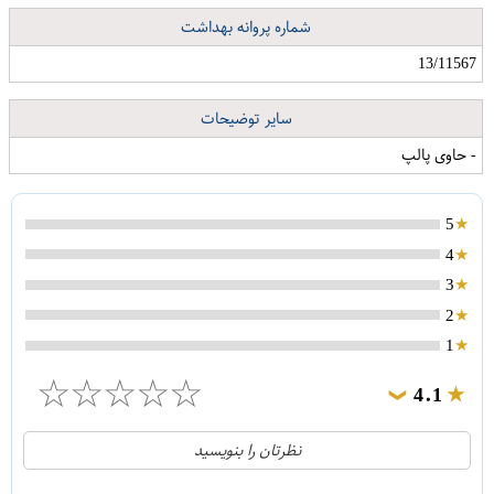
شماره پروانه بهداشت
13/11567
سایر توضیحات
- حاوی پالپ
5
4
3
2
1
☆
☆
☆
☆
☆
4.1
❯
21
5
نظرتان را بنویسید
2
4