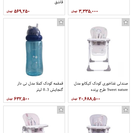
قاشق
۵۶۹,۲۵۰
۳,۳۳۵,۰۰۰
صندلی غذاخوری کودک کیکابو مدل
قمقمه کودک کملا مدل نی دار
Sweet nature طرح پرنده
گنجایش 0.3 لیتر
۶۳۲,۵۰۰
۲۰,۶۸۸,۵۰۰