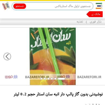
جستجو
قاب آیفون 13
ماینوکسیدیل 5%
مالک یک فروشگا
بازار فوری
تغذیه
❯
نوشیدنی بدون گاز پالپ دار انبه سان استار حجم 0.2 لیتر
ع