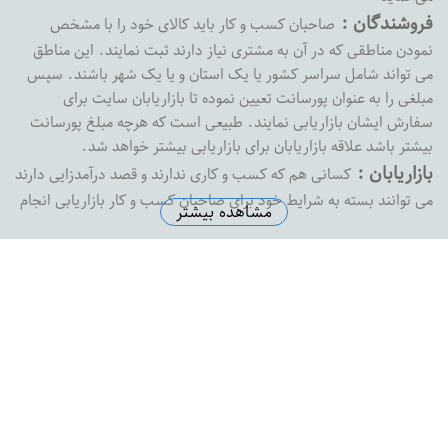
فروشندگان :
صاحبان کسب و کار باید کالای خود را با مشخص
نمودن مناطقی که در آن به مشتری نیاز دارند ثبت نمایند. این مناطق
می تواند شامل سراسر کشور یا یک استان و یا یک شهر باشند. سپس
مبلغی را به عنوان پورسانت تعیین نموده تا بازاریابان سایت برای
سفارش ایشان بازاریابی نمایند. طبیعی است که هرچه مبلغ پورسانت
بیشتر باشد علاقه بازاریابان برای بازاریابی بیشتر خواهد شد.
بازاریابان :
کسانی هم که کسب و کاری ندارند و قصد درآمدزایی دارند
می توانند بسته به شرایط خود برای صاحبان کسب و کار بازاریابی انجام
مشاهده بیشتر
داده و پورسانت خود را دریافت نمایند. بازارفوری هیچ محدودیتی در
پرداخت پورسانت به بازاریابان نداشته و به محض درخواست ،
پورسانت بازاریابان را با هر مبلغی که باشد پرداخت خواهد کرد
آدرس دفتر مرکزی :
اصفهان خیابان پروین خیابان شهید رضاییان
نبش کوچه شماره 1 ساختمان ثامن واحد 8
تلفن دفتر مرکزی :
5574145-0313
ایمیل سازمانی :
support@bazarefori.ir
ساعات کاری :
همه روزه بجز روزهای تعطیل 8 صبح تا 2 بعدازظهر