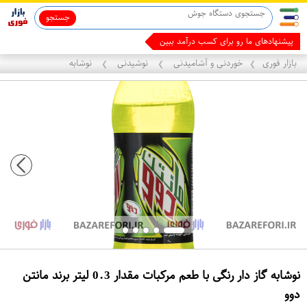
جستجو
ماینوکسیدیل 5%
پیشنهادهای ما رو برای کسب درآمد ببین
بازار فوری
خوردنی و آشامیدنی
نوشیدنی
نوشابه
❯
❯
❯
نوشابه گاز دار رنگی با طعم مرکبات مقدار 0.3 لیتر برند مانتن
دوو