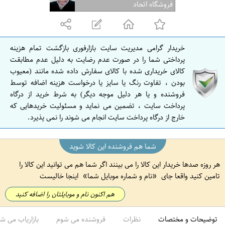
ف
فروشگاه اتحاد
ه
ا
ن
خریدار گرامی مدیریت سایت بازارفوری بازگشت تمام هزینه
ا
پرداختی شما را در صورت عدم رضایت به دلیل عدم مطابقت
ص
کالای خریداری شده با کالای سفارش داده شده مانند (معیوب
بودن ، تفاوت رنگ یا سایز یا درخواست هزینه اضافه توسط
ف
فروشنده و یا هر دلیل موجه دیگر) به شرط خرید از درگاه
ه
پرداخت سایت ، تضمین می نماید و مسئولیت خریدهایی که
ا
خارج از درگاه پرداخت سایت انجام می شوند را نمی پذیرد.
ن
شما هم فروشنده این کالا شوید
هر روزه صدها خریدار این کالا را می بینند اگر شما هم می توانید این کالا را
تامین کنید واقعا جای
نام و شماره موبایل شما
اینجا خالیست
هم اکنون نام و موبایلتان را اضافه کنید
توضیحات و مختصات
نظرات
فروشنده می شوم
بازاریاب می ش