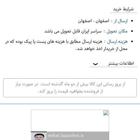
ع
م
شرایط خرید
د
ارسال از :
اصفهان
-
اصفهان
ه
مکان تحویل :
سراسر ایران قابل تحویل می باشد
ف
هزینه ارسال :
هزینه ارسال مطابق با هزینه های پست یا پیک بوده که در
ر
محل از خریدار اخذ خواهد شد.
و
ش
اطلاعات بیشتر
❯
ی
ت
از بروز رسانی این کالا بیش از دو ماه گذشته است. در صورت نیاز
ه
از فروشنده بخواهید قیمت را بروز کند.
ر
ا
ن
ا
ص
etehad.bazarefori.ir