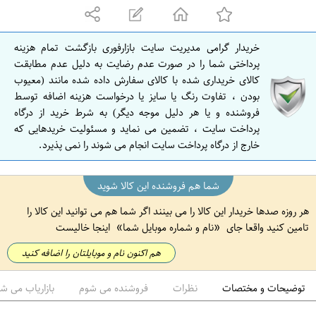
ه
ا
ن
خریدار گرامی مدیریت سایت بازارفوری بازگشت تمام هزینه
ا
پرداختی شما را در صورت عدم رضایت به دلیل عدم مطابقت
ص
کالای خریداری شده با کالای سفارش داده شده مانند (معیوب
بودن ، تفاوت رنگ یا سایز یا درخواست هزینه اضافه توسط
ف
فروشنده و یا هر دلیل موجه دیگر) به شرط خرید از درگاه
ه
پرداخت سایت ، تضمین می نماید و مسئولیت خریدهایی که
ا
خارج از درگاه پرداخت سایت انجام می شوند را نمی پذیرد.
ن
شما هم فروشنده این کالا شوید
هر روزه صدها خریدار این کالا را می بینند اگر شما هم می توانید این کالا را
تامین کنید واقعا جای
نام و شماره موبایل شما
اینجا خالیست
هم اکنون نام و موبایلتان را اضافه کنید
توضیحات و مختصات
نظرات
فروشنده می شوم
بازاریاب می ش