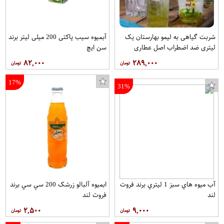
شربت گیاهی به لیمو بهارستان یک
آبمیوه سیب پاکتی 200 میلی لیتر برند
لیتری ضد اضطراب اصل عطاری
سن ایچ
سالویا
۸۲,۰۰۰
۲۸۹,۰۰۰
17%
31%
آب ميوه هاي سبز 1 ليتري برند فروت
ابمیوه آلبالو زرشک 200 سي سي برند
لند
فروت لند
۲,۵۰۰
۹,۰۰۰