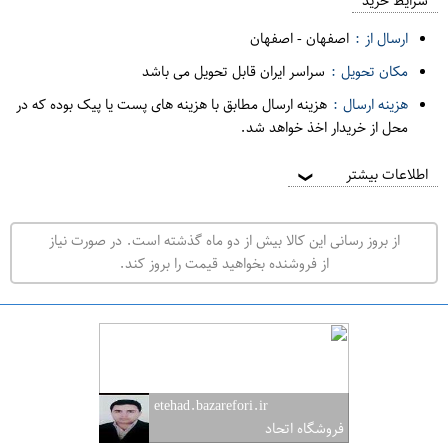
م
شرایط خرید
د
ارسال از :
اصفهان
-
اصفهان
ه
مکان تحویل :
سراسر ایران قابل تحویل می باشد
ف
هزینه ارسال :
هزینه ارسال مطابق با هزینه های پست یا پیک بوده که در
ر
محل از خریدار اخذ خواهد شد.
و
ش
اطلاعات بیشتر
❯
ی
ت
از بروز رسانی این کالا بیش از دو ماه گذشته است. در صورت نیاز
ه
از فروشنده بخواهید قیمت را بروز کند.
ر
ا
ن
ا
ص
etehad.bazarefori.ir
ف
فروشگاه اتحاد