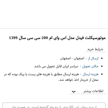
موتورسیکلت فیدل مدل اس وای ام 200 سی سی سال 1399
ع
م
شرایط خرید
د
ارسال از :
اصفهان
-
اصفهان
ه
مکان تحویل :
سراسر ایران قابل تحویل می باشد
ف
هزینه ارسال :
هزینه ارسال مطابق با هزینه های پست یا پیک بوده که در
ر
محل از خریدار اخذ خواهد شد.
و
ش
اطلاعات بیشتر
❯
ی
ت
از بروز رسانی این کالا بیش از دو ماه گذشته است. در صورت نیاز