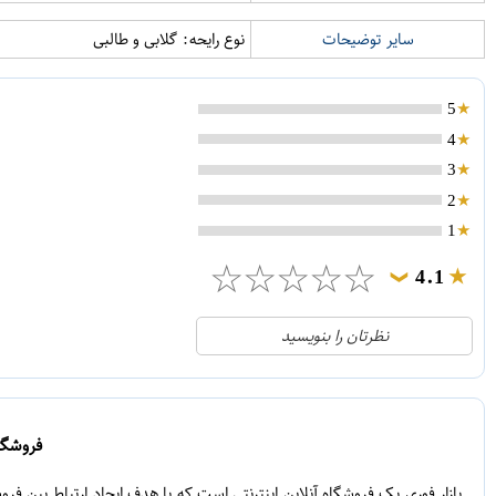
سایر توضیحات
نوع رایحه: گلابی و طالبی
5
4
3
2
1
☆
☆
☆
☆
☆
4.1
❯
21
5
نظرتان را بنویسید
2
4
1
3
0
2
فروشگاه
5
1
بازار فوری یک فروشگاه آنلاین اینترنتی است که با هدف ایجاد ارتباط بین ف