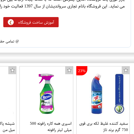
می نماید. این فروشگاه بانام تجاری سرواندیشان از سال 1397 فعالیت خود را آغاز نموده است.
آموزش ساخت فروشگاه
@ تمامی حقوق
23%
سفید کننده غلیظ لکه بری قوی
اسپری همه کاره رافونه 500
750 گرم برند تاژ
میلی لیتر رافونه
میل من