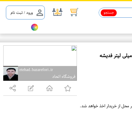
جستجو
ورود / ثبت نام
ع
م
etehad.bazarefori.ir
فروشگاه اتحاد
د
ه
ف
ر
ر محل از خریدار اخذ خواهد شد.
و
ش
ی