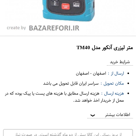
متر لیزری آنکور مدل TM40
ع
م
شرایط خرید
د
ارسال از :
اصفهان
-
اصفهان
ه
مکان تحویل :
سراسر ایران قابل تحویل می باشد
ف
هزینه ارسال :
هزینه ارسال مطابق با هزینه های پست یا پیک بوده که در
ر
محل از خریدار اخذ خواهد شد.
و
ش
اطلاعات بیشتر
❯
ی
ت
از بروز رسانی این کالا بیش از دو ماه گذشته است. در صورت نیاز