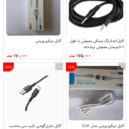
کابل1به1رنگ مشکی معمولی با طول
کابل میکرو وریتی
1-5مترمدل معمولی برندaux
محافظ صفحه نمایش لایونکس مدل UPS مناسب برای گوشی موبایل نوکیا 2.2
۱۷۰,۰۰۰
۱۷۵,۰۰۰
20%
11%
کابل میکرو وریتی مدل 3141
کابل شارژرگوشی تایپ سی مناسب