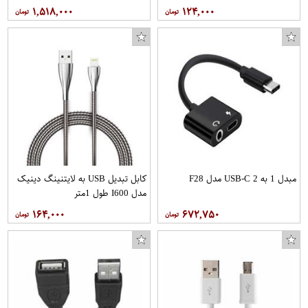
واندرویدبانشانگر اتمام شارژ
۱,۵۱۸,۰۰۰
۱۲۴,۰۰۰
مبدل 1 به 2 USB-C مدل F28
کابل تبدیل USB به لایتنینگ دینیک
مدل I600 طول 1متر
۱۶۴,۰۰۰
۶۷۲,۷۵۰