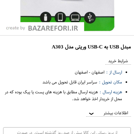
مبدل USB به USB-C وریتی مدل A303
ع
م
شرایط خرید
د
ارسال از :
اصفهان
-
اصفهان
ه
مکان تحویل :
سراسر ایران قابل تحویل می باشد
ف
هزینه ارسال :
هزینه ارسال مطابق با هزینه های پست یا پیک بوده که در
ر
محل از خریدار اخذ خواهد شد.
و
ش
اطلاعات بیشتر
❯
ی
ت
از بروز رسانی این کالا بیش از صد روز گذشته است. در صورت