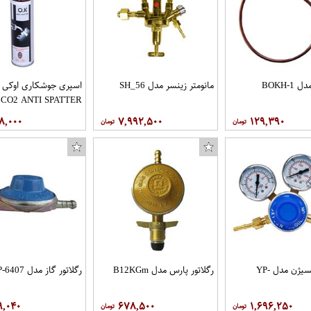
BOKH-1
مانومتر زینسر مدل SH_56
اسپری جوشکاری اوکی 
CO2 ANTI SPATTER
۸,۰۰۰
۷,۹۹۲,۵۰۰
۱۲۹,۳۹۰
مانومتر اکسیژن مدل YP-
رگلاتور پارس مدل B12KGm
رگلاتور گاز مدل P-6407
۹,۰۴۰
۶۷۸,۵۰۰
۱,۶۹۶,۲۵۰