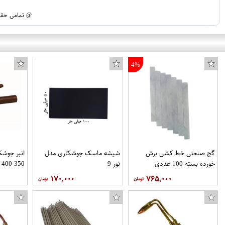
@ تمامی حقوق
4%
گچ صنعتی خط کشی برش
شیشه ماسک جوشکاری مدل
خورده بسته 100 عددی
نور 9
350-400 آمپر فراوان جوش
۱۷۰,۰۰۰
۷۶۵,۰۰۰