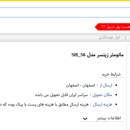
ماینوکسیدیل 5%
ابزار جوشکاری
❯
مانومتر زینسر مدل SH_56
ع
م
شرایط خرید
د
ه
ارسال از :
اصفهان
-
اصفهان
ف
مکان تحویل :
سراسر ایران قابل تحویل می باشد
ر
هزینه ارسال :
هزینه ارسال مطابق با هزینه های پست یا پیک بوده که د
و
ش
اطلاعات بیشتر
❯
ی