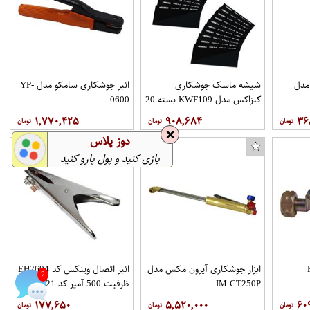
پتو نجات رویال مدل AL2
سوتین شیردهی کد 3157-2
مدل
شیشه ماسک جوشکاری
انبر جوشکاری سامکو مدل YP-
کنزاکس مدل KWF109 بسته 20
0600
عددی
۱,۷۷۰,۴۲۵
۹۰۸,۶۸۴
۳۶
❌
دوز پلاس
بازی کنید و پول پارو کنید
ابزار جوشکاری آیرون مکس مدل
انبر اتصال وینکس کد EH2604
2
IM-CT250P
ظرفیت 500 آمپر کد 21
۱۷۷,۶۵۰
۵,۵۲۰,۰۰۰
۶۰