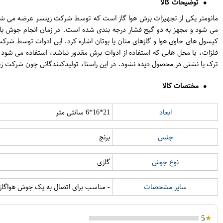
توضیحات کالا
مانومتر یکی از تجهیزات برش هوا گاز است که توسط شرکت زینسر عرضه می شود.
می شود و مجهز به دو گیج فشار درجه بندی شده است. در زمان انجام جوش یا برش 
کپسول های حاوی هوا و گازهای متان یا بوتان اشاره کرد. این ادوات توسط شرک
فلزات، یا محل هایی که استفاده از ادوات برش مقدور نباشد، استفاده می شود. 
ترک یا نشتی در محصول دیده نشود. در این راستا، تولیدکنندگانی چون شرکت ز
مختصات کالا
ابعاد
21*16*6 سانتی متر
جنس
برنج
نوع جوش
گازی
سایر مشخصات
- مناسب برای اتصال به پک جوش هواگاز - مجهز به درجه دو حالته (bar psi) جهت کاربری آسان تر - ساخته شد 
5