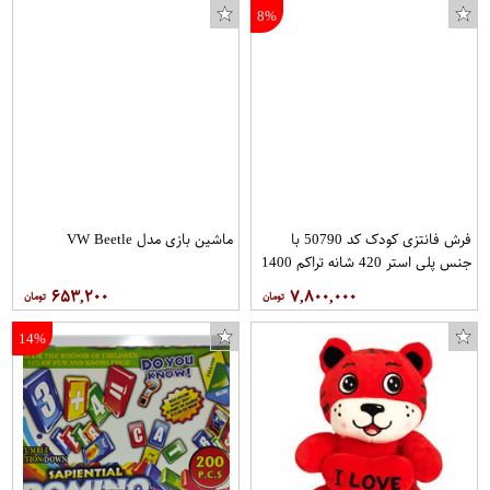
8%
فرش فانتزی کودک کد 50790 با
ماشین بازی مدل VW Beetle
جنس پلی استر 420 شانه تراکم 1400
با ابعاد 2.25*1.50 برند بیرکو
۶۵۳,۲۰۰
۷,۸۰۰,۰۰۰
14%