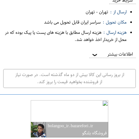
م
شرایط خرید
د
ارسال از :
تهران
-
تهران
ه
مکان تحویل :
سراسر ایران قابل تحویل می باشد
ف
هزینه ارسال :
هزینه ارسال مطابق با هزینه های پست یا پیک بوده که در
ر
محل از خریدار اخذ خواهد شد.
و
ش
اطلاعات بیشتر
❯
ی
ت
از بروز رسانی این کالا بیش از دو ماه گذشته است. در صورت نیاز
ه
از فروشنده بخواهید قیمت را بروز کند.
ر
ا
ن
ت
ه
bolangoo_ir.bazarefori.ir
ر
فروشگاه بلنگو