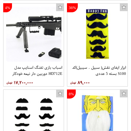
4%
36%
ابزار ایفای نقش( سبیل . سیبیل)کد
اسباب بازی تفنگ اسنایپ مدل
S100 بسته 5 عددی
HD712E دوربین دار نیمه خودکار
۱۷,۲۰۰,۰۰۰
۸۹,۰۰۰
کاور کینگ پاور مدل T21 مناسب برای گوشی موبایل هوآوی Mate 10 Lite
ست تی شرت و شلوارک کد 115
8%