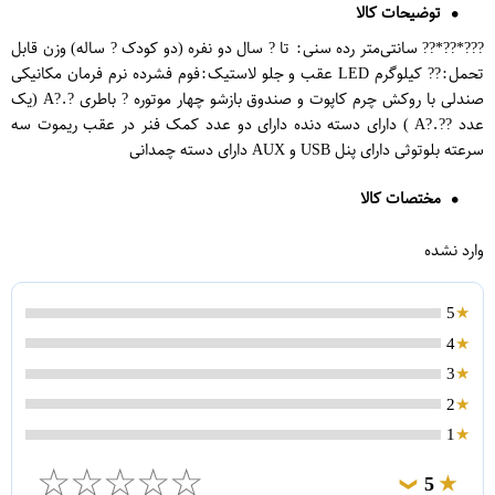
توضیحات کالا
???*??*?? سانتی‌متر رده سنی: تا ? سال دو نفره (دو کودک ? ساله) وزن قابل
تحمل:?? کیلوگرم LED عقب و جلو لاستیک:فوم فشرده نرم فرمان مکانیکی
صندلی با روکش چرم کاپوت و صندوق بازشو چهار موتوره ? باطری ?.?A (یک
عدد ??.?A ) دارای دسته دنده دارای دو عدد کمک فنر در عقب ریموت سه
سرعته بلوتوثی دارای پنل USB و AUX دارای دسته چمدانی
مختصات کالا
وارد نشده
5
4
3
2
1
☆
☆
☆
☆
☆
5
❯