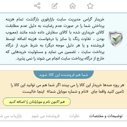
ه
ا
ن
خریدار گرامی مدیریت سایت بازارفوری بازگشت تمام هزینه
ا
پرداختی شما را در صورت عدم رضایت به دلیل عدم مطابقت
ص
کالای خریداری شده با کالای سفارش داده شده مانند (معیوب
بودن ، تفاوت رنگ یا سایز یا درخواست هزینه اضافه توسط
ف
فروشنده و یا هر دلیل موجه دیگر) به شرط خرید از درگاه
ه
پرداخت سایت ، تضمین می نماید و مسئولیت خریدهایی که
ا
خارج از درگاه پرداخت سایت انجام می شوند را نمی پذیرد.
ن
شما هم فروشنده این کالا شوید
هر روزه صدها خریدار این کالا را می بینند اگر شما هم می توانید این کالا را
تامین کنید واقعا جای
نام و شماره موبایل شما
اینجا خالیست
هم اکنون نام و موبایلتان را اضافه کنید
توضیحات و مختصات
نظرات
فروشنده می شوم
بازاریاب می ش