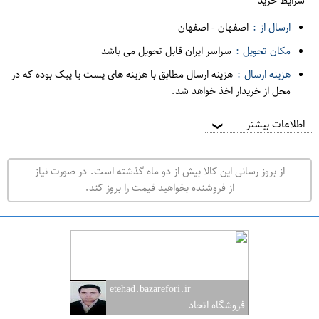
م
شرایط خرید
د
ارسال از :
اصفهان
-
اصفهان
ه
مکان تحویل :
سراسر ایران قابل تحویل می باشد
ف
هزینه ارسال :
هزینه ارسال مطابق با هزینه های پست یا پیک بوده که در
ر
محل از خریدار اخذ خواهد شد.
و
ش
اطلاعات بیشتر
❯
ی
ت
از بروز رسانی این کالا بیش از دو ماه گذشته است. در صورت نیاز
ه
از فروشنده بخواهید قیمت را بروز کند.
ر
ا
ن
ا
ص
etehad.bazarefori.ir
ف
فروشگاه اتحاد