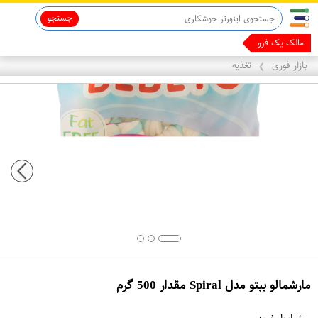
جستجو
ماینوکسیدیل 5%
قاب آیفون 13
مالک یک فروشگاه
بازار فوری
تغذیه
❯
مارشمالو ببتو مدل Spiral مقدار 500 گرم
ع