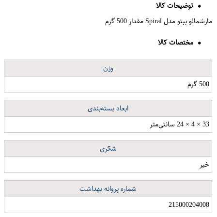
توضیحات کالا
مارشمالو ببتو مدل Spiral مقدار 500 گرم
مختصات کالا
وزن
500 گرم
ابعاد بسته‌بندی
33 × 4 × 24 سانتی‌متر
شکری
خیر
شماره پروانه بهداشت
215000204008
کاور مدل JEL-22 مناسب برای گوشی موبایل سامسونگ Galaxy A30s به همراه محافظ صفحه نمایش گوف مدل G-FG002