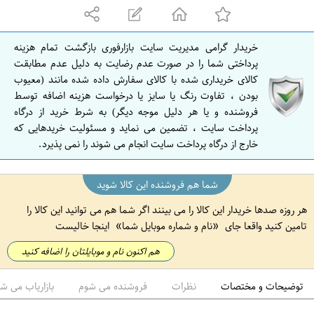
ه
ا
ن
خریدار گرامی مدیریت سایت بازارفوری بازگشت تمام هزینه
ا
پرداختی شما را در صورت عدم رضایت به دلیل عدم مطابقت
ص
کالای خریداری شده با کالای سفارش داده شده مانند (معیوب
بودن ، تفاوت رنگ یا سایز یا درخواست هزینه اضافه توسط
ف
فروشنده و یا هر دلیل موجه دیگر) به شرط خرید از درگاه
ه
پرداخت سایت ، تضمین می نماید و مسئولیت خریدهایی که
ا
خارج از درگاه پرداخت سایت انجام می شوند را نمی پذیرد.
ن
شما هم فروشنده این کالا شوید
هر روزه صدها خریدار این کالا را می بینند اگر شما هم می توانید این کالا را
تامین کنید واقعا جای
نام و شماره موبایل شما
اینجا خالیست
هم اکنون نام و موبایلتان را اضافه کنید
توضیحات و مختصات
نظرات
فروشنده می شوم
بازاریاب می ش