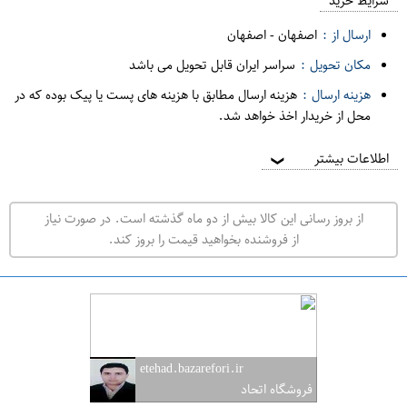
م
شرایط خرید
د
ارسال از :
اصفهان
-
اصفهان
ه
مکان تحویل :
سراسر ایران قابل تحویل می باشد
ف
هزینه ارسال :
هزینه ارسال مطابق با هزینه های پست یا پیک بوده که در
ر
محل از خریدار اخذ خواهد شد.
و
ش
اطلاعات بیشتر
❯
ی
ت
از بروز رسانی این کالا بیش از دو ماه گذشته است. در صورت نیاز
ه
از فروشنده بخواهید قیمت را بروز کند.
ر
ا
ن
ا
ص
etehad.bazarefori.ir
ف
فروشگاه اتحاد