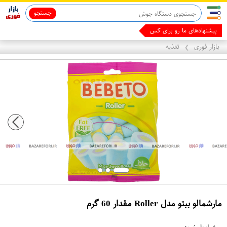
جستجو
ماینوکسیدیل 5%
قاب آیفون 13
پیشنهادهای ما رو برای کسب درآمد
بازار فوری
تغذیه
❯
مارشمالو ببتو مدل Roller مقدار 60 گرم
ع