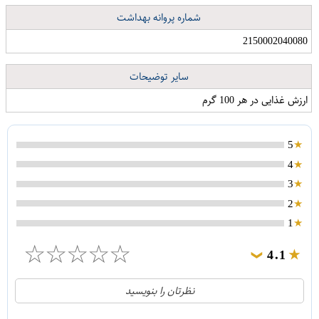
شماره پروانه بهداشت
2150002040080
سایر توضیحات
ارزش غذایی در هر 100 گرم
5
4
3
2
1
☆
☆
☆
☆
☆
4.1
❯
21
5
نظرتان را بنویسید
2
4