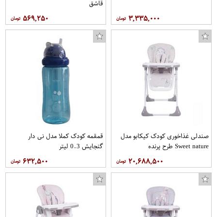
قاشق
۵۶۹,۲۵۰
۳,۳۳۵,۰۰۰
صندلی غذاخوری کودک کیکابو مدل
قمقمه کودک کملا مدل نی دار
Sweet nature طرح پرنده
گنجایش 0.3 لیتر
۶۳۲,۵۰۰
۲۰,۶۸۸,۵۰۰