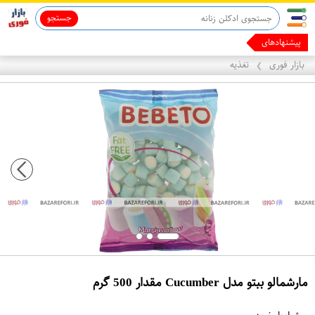
جستجو
پیشنهادهای ما رو ب
بازار فوری
تغذیه
❯
مارشمالو ببتو مدل Cucumber مقدار 500 گرم
ع