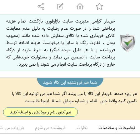
ه
ا
ن
خریدار گرامی مدیریت سایت بازارفوری بازگشت تمام هزینه
ا
پرداختی شما را در صورت عدم رضایت به دلیل عدم مطابقت
ص
کالای خریداری شده با کالای سفارش داده شده مانند (معیوب
بودن ، تفاوت رنگ یا سایز یا درخواست هزینه اضافه توسط
ف
فروشنده و یا هر دلیل موجه دیگر) به شرط خرید از درگاه
ه
پرداخت سایت ، تضمین می نماید و مسئولیت خریدهایی که
ا
خارج از درگاه پرداخت سایت انجام می شوند را نمی پذیرد.
ن
شما هم فروشنده این کالا شوید
هر روزه صدها خریدار این کالا را می بینند اگر شما هم می توانید این کالا را
تامین کنید واقعا جای
نام و شماره موبایل شما
اینجا خالیست
هم اکنون نام و موبایلتان را اضافه کنید
توضیحات و مختصات
نظرات
فروشنده می شوم
بازاریاب می ش