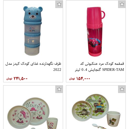
قمقمه کودک مرد عنکبوتی کد
ظرف نگهدارنده غذای کودک کیدز مدل
SPIDER-TAM گنجایش 0.4 لیتر
2022
۲۴۱,۵۰۰
۱۵۴,۰۰۰
پیکسل آکام مدل AP0969
ماگ طرح جاوا کد 11054094122