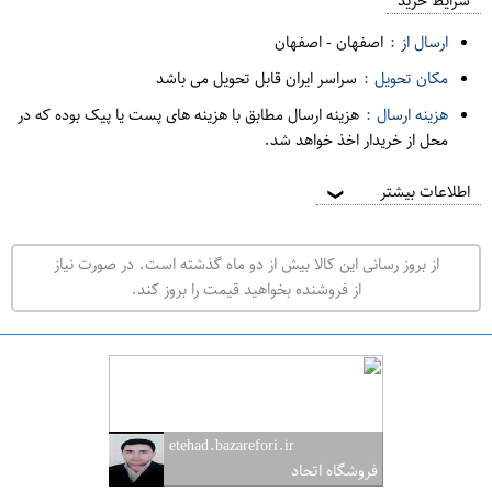
م
شرایط خرید
د
ارسال از :
اصفهان
-
اصفهان
ه
مکان تحویل :
سراسر ایران قابل تحویل می باشد
ف
هزینه ارسال :
هزینه ارسال مطابق با هزینه های پست یا پیک بوده که در
ر
محل از خریدار اخذ خواهد شد.
و
ش
اطلاعات بیشتر
❯
ی
ت
از بروز رسانی این کالا بیش از دو ماه گذشته است. در صورت نیاز
ه
از فروشنده بخواهید قیمت را بروز کند.
ر
ا
ن
ا
ص
etehad.bazarefori.ir
ف
فروشگاه اتحاد