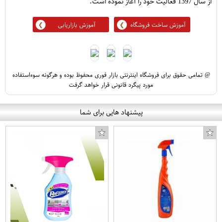
از سال 1397 فعالیت خود را آغاز نموده است.
آموزش ساخت فروشگاه
آموزش بازاریابی
@ تمامی حقوق برای فروشگاه اینترنتی بازار فوری محفوظ بوده و هرگونه سوءاستفاده
مورد پیگرد قانونی قرار خواهد گرفت
پیشنهاد هایی برای شما
جعبه جواهرات طرح گل مدل K1-1106