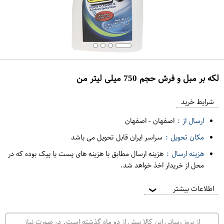
لکه بر مبل و فرش حجم 750 میلی لیتر من
ع
م
شرایط خرید
د
ارسال از :
اصفهان
-
اصفهان
ه
مکان تحویل :
سراسر ایران قابل تحویل می باشد
ف
هزینه ارسال :
هزینه ارسال مطابق با هزینه های پست یا پیک بوده که در
ر
محل از خریدار اخذ خواهد شد.
و
ش
اطلاعات بیشتر
❯
ی
ت
از بروز رسانی این کالا بیش از دو ماه گذشته است. در صورت نیاز