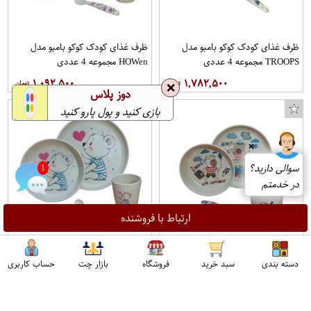
ظرف غذای کودک کوکو بامبو مدل
ظرف غذای کودک کوکو بامبو مدل
TROOPS مجموعه 4 عددی
HOWen مجموعه 4 عددی
۱,۰۹۲,۵۰۰
۱,۷۸۲,۵۰۰
❌
دوز پلاس
بازی کنید و پول پارو کنید
❌
سوالی دارید؟
1
در خدمتم
ارتباط با فروشنده
ظرف غذای کودک کوکو بامبو مدل
ظرف غذای 4 تکه کودک کوکو بامبو
دسته بندی
سبد خرید
فروشگاه
بازار چت
حساب کاربری
ملوان کوچک مجموعه 4 عددی
مدل خرس مهربون
اپراتور 1 :
اپراتور 2 :
۱,۵۵۲,۵۰۰
۱,۶۶۷,۵۰۰