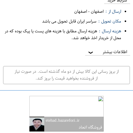
م
شرایط خرید
د
ارسال از :
اصفهان
-
اصفهان
ه
مکان تحویل :
سراسر ایران قابل تحویل می باشد
ف
هزینه ارسال :
هزینه ارسال مطابق با هزینه های پست یا پیک بوده که در
ر
محل از خریدار اخذ خواهد شد.
و
ش
اطلاعات بیشتر
❯
ی
ت
از بروز رسانی این کالا بیش از دو ماه گذشته است. در صورت نیاز
ه
از فروشنده بخواهید قیمت را بروز کند.
ر
ا
ن
ا
ص
etehad.bazarefori.ir
ف
فروشگاه اتحاد