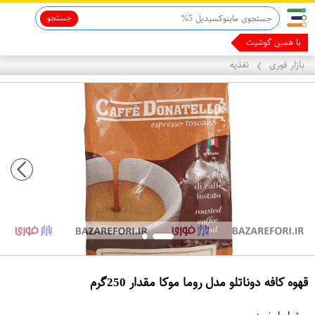
جستجو
قاب آیفون 13
ماینوکسیدیل 5%
با همین گوشیت پول در
بازار فوری
تغذیه
❯
قهوه کافه دوناتلو مدل روما موکا مقدار 250گرم
ع