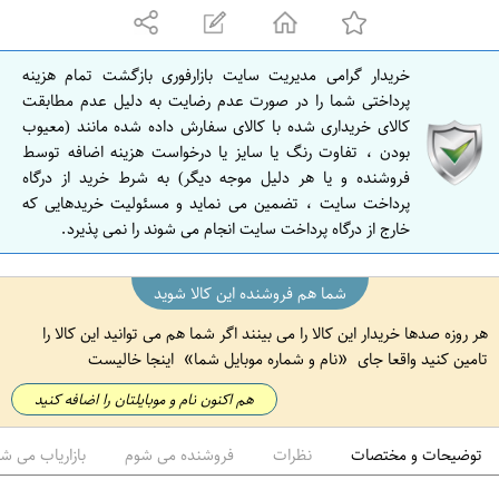
ه
ا
ن
خریدار گرامی مدیریت سایت بازارفوری بازگشت تمام هزینه
ا
پرداختی شما را در صورت عدم رضایت به دلیل عدم مطابقت
ص
کالای خریداری شده با کالای سفارش داده شده مانند (معیوب
بودن ، تفاوت رنگ یا سایز یا درخواست هزینه اضافه توسط
ف
فروشنده و یا هر دلیل موجه دیگر) به شرط خرید از درگاه
ه
پرداخت سایت ، تضمین می نماید و مسئولیت خریدهایی که
ا
خارج از درگاه پرداخت سایت انجام می شوند را نمی پذیرد.
ن
شما هم فروشنده این کالا شوید
هر روزه صدها خریدار این کالا را می بینند اگر شما هم می توانید این کالا را
تامین کنید واقعا جای
نام و شماره موبایل شما
اینجا خالیست
هم اکنون نام و موبایلتان را اضافه کنید
توضیحات و مختصات
نظرات
فروشنده می شوم
بازاریاب می ش