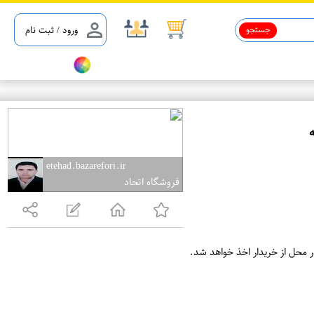
جستجو
ورود / ثبت نام
ع
م
etehad.bazarefori.ir
فروشگاه اتحاد
د
ه
ف
ر
ر محل از خریدار اخذ خواهد شد.
و
ش
ی