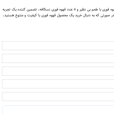
ن
کالای قهوه فوری بسته 20 عددی به همراه 4 عدد قهوه فوری نسکافه، انتخابی عالی برای لذت بردن از یک فرصت قهوه ای تازه و مفید. این بسته حاوی 20 عدد قهوه فوری با طعم بی نظیر و 4 عدد قهوه فوری نسکافه، تضمین کننده یک تجربه
ن، در صورتی که به دنبال خرید یک محصول قهوه فوری با کیفیت و متنوع هستید،