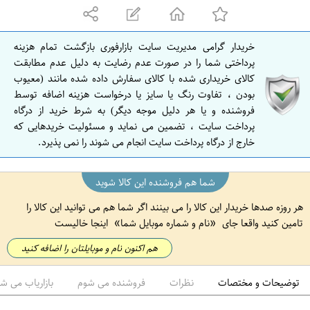
ه
ا
ن
خریدار گرامی مدیریت سایت بازارفوری بازگشت تمام هزینه
ا
پرداختی شما را در صورت عدم رضایت به دلیل عدم مطابقت
ص
کالای خریداری شده با کالای سفارش داده شده مانند (معیوب
بودن ، تفاوت رنگ یا سایز یا درخواست هزینه اضافه توسط
ف
فروشنده و یا هر دلیل موجه دیگر) به شرط خرید از درگاه
ه
پرداخت سایت ، تضمین می نماید و مسئولیت خریدهایی که
ا
خارج از درگاه پرداخت سایت انجام می شوند را نمی پذیرد.
ن
شما هم فروشنده این کالا شوید
هر روزه صدها خریدار این کالا را می بینند اگر شما هم می توانید این کالا را
تامین کنید واقعا جای
نام و شماره موبایل شما
اینجا خالیست
هم اکنون نام و موبایلتان را اضافه کنید
توضیحات و مختصات
نظرات
فروشنده می شوم
بازاریاب می ش