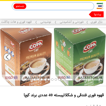
جستجو
ماینوکسیدیل 5%
قاب آیفون 13
پیشنهادهای
بازار فوری
خوردنی و آشامیدنی
نوشیدنی
قهوه فوری و هات چاکلت
❯
❯
❯
قهوه فوری فندقی و شکلاتیبسته 40 عددی برند کوپا
ع