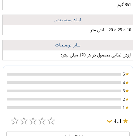
851 گرم
رنگ مو دیفرنت شماره 2.0 حجم 125 میلی لیتر رنگ قهوه ای خیلی تیره
ابعاد بسته بندی
10 × 25 × 20 سانتی متر
سایر توضیحات
ارزش غذایی محصول در هر 170 میلی لیتر:
5
4
3
2
1
☆
☆
☆
☆
☆
4.1
❯
21
5