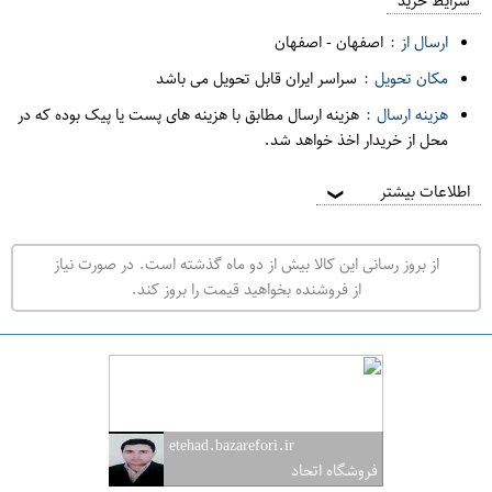
م
شرایط خرید
د
ارسال از :
اصفهان
-
اصفهان
ه
مکان تحویل :
سراسر ایران قابل تحویل می باشد
ف
هزینه ارسال :
هزینه ارسال مطابق با هزینه های پست یا پیک بوده که در
ر
محل از خریدار اخذ خواهد شد.
و
ش
اطلاعات بیشتر
❯
ی
ت
از بروز رسانی این کالا بیش از دو ماه گذشته است. در صورت نیاز
ه
از فروشنده بخواهید قیمت را بروز کند.
ر
ا
ن
ا
ص
etehad.bazarefori.ir
ف
فروشگاه اتحاد