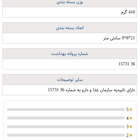
وزن بسته بندی
410 گرم
ابعاد بسته بندی
21*8*9 سانتی متر
شماره پروانه بهداشت
36 15731
سایر توضیحات
دارای تاییدیه سازمان غذا و دارو به شماره 36 15731
5
4
3
جامدادی زوم کد Z-676438-5
هودی پسرانه طرح سیمپسون کد k04
2