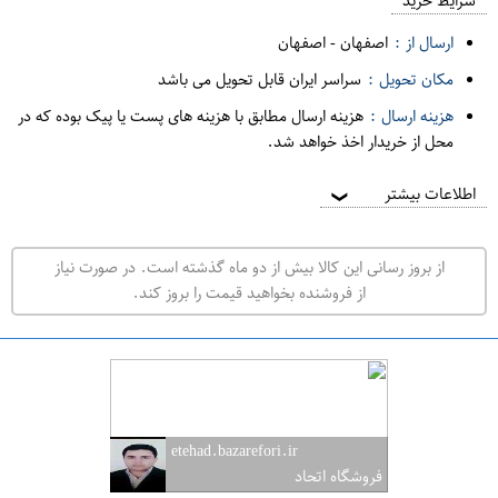
م
شرایط خرید
د
ارسال از :
اصفهان
-
اصفهان
ه
مکان تحویل :
سراسر ایران قابل تحویل می باشد
ف
هزینه ارسال :
هزینه ارسال مطابق با هزینه های پست یا پیک بوده که در
ر
محل از خریدار اخذ خواهد شد.
و
ش
اطلاعات بیشتر
❯
ی
ت
از بروز رسانی این کالا بیش از دو ماه گذشته است. در صورت نیاز
ه
از فروشنده بخواهید قیمت را بروز کند.
ر
ا
ن
ا
ص
etehad.bazarefori.ir
ف
فروشگاه اتحاد