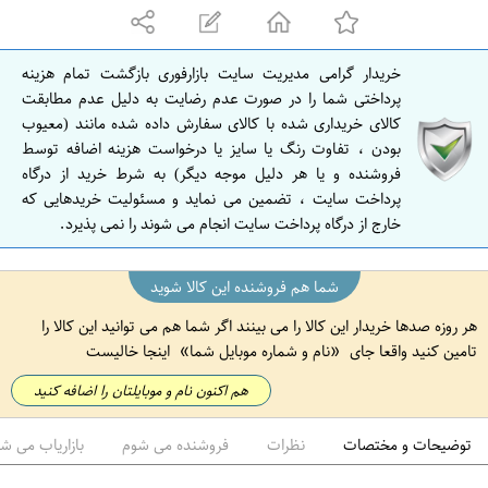
ه
ا
ن
خریدار گرامی مدیریت سایت بازارفوری بازگشت تمام هزینه
ا
پرداختی شما را در صورت عدم رضایت به دلیل عدم مطابقت
ص
کالای خریداری شده با کالای سفارش داده شده مانند (معیوب
بودن ، تفاوت رنگ یا سایز یا درخواست هزینه اضافه توسط
ف
فروشنده و یا هر دلیل موجه دیگر) به شرط خرید از درگاه
ه
پرداخت سایت ، تضمین می نماید و مسئولیت خریدهایی که
ا
خارج از درگاه پرداخت سایت انجام می شوند را نمی پذیرد.
ن
شما هم فروشنده این کالا شوید
هر روزه صدها خریدار این کالا را می بینند اگر شما هم می توانید این کالا را
تامین کنید واقعا جای
نام و شماره موبایل شما
اینجا خالیست
هم اکنون نام و موبایلتان را اضافه کنید
توضیحات و مختصات
نظرات
فروشنده می شوم
بازاریاب می ش