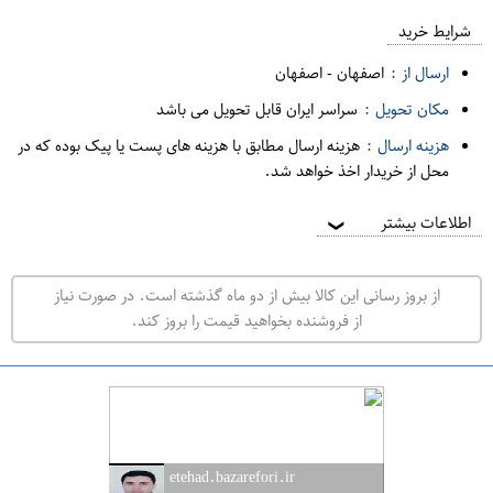
ع
م
شرایط خرید
د
ارسال از :
اصفهان
-
اصفهان
ه
مکان تحویل :
سراسر ایران قابل تحویل می باشد
ف
هزینه ارسال :
هزینه ارسال مطابق با هزینه های پست یا پیک بوده که در
ر
محل از خریدار اخذ خواهد شد.
و
ش
اطلاعات بیشتر
❯
ی
ت
از بروز رسانی این کالا بیش از دو ماه گذشته است. در صورت نیاز
ه
از فروشنده بخواهید قیمت را بروز کند.
ر
ا
ن
ا
ص
etehad.bazarefori.ir