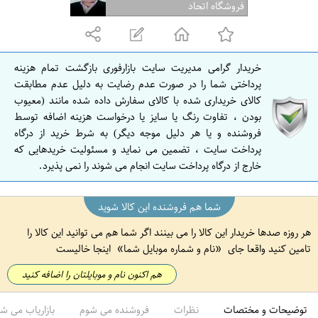
ف
فروشگاه اتحاد
ه
ا
ن
خریدار گرامی مدیریت سایت بازارفوری بازگشت تمام هزینه
ا
پرداختی شما را در صورت عدم رضایت به دلیل عدم مطابقت
ص
کالای خریداری شده با کالای سفارش داده شده مانند (معیوب
بودن ، تفاوت رنگ یا سایز یا درخواست هزینه اضافه توسط
ف
فروشنده و یا هر دلیل موجه دیگر) به شرط خرید از درگاه
ه
پرداخت سایت ، تضمین می نماید و مسئولیت خریدهایی که
ا
خارج از درگاه پرداخت سایت انجام می شوند را نمی پذیرد.
ن
شما هم فروشنده این کالا شوید
هر روزه صدها خریدار این کالا را می بینند اگر شما هم می توانید این کالا را
تامین کنید واقعا جای
نام و شماره موبایل شما
اینجا خالیست
هم اکنون نام و موبایلتان را اضافه کنید
توضیحات و مختصات
نظرات
فروشنده می شوم
بازاریاب می ش