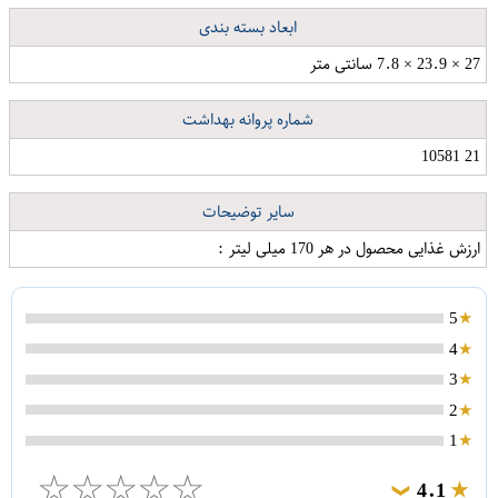
ابعاد بسته بندی
27 × 23.9 × 7.8 سانتی متر
شماره پروانه بهداشت
21 10581
سایر توضیحات
ارزش غذایی محصول در هر 170 میلی لیتر :
5
4
3
2
محافظ پشت گوشی هورس مدل FSN مناسب برای گوشی موبایل اپل iPhone 8
مجسمه سرامیکی طرح پرنده کد GR4515- بسته 3 عددی
1
☆
☆
☆
☆
☆
4.1
❯