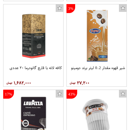
3%
شیر قهوه مقدار 0.2 لیتر برند دومینو
کافه لاته با قارچ گانودرما ۲۰ عددی
۱,۶۸۲,۰۰۰
۲۷,۲۰۰
17%
43%