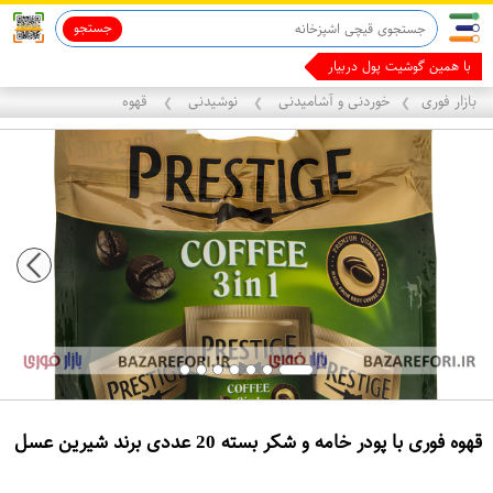
جستجو
با همین گوشیت پول دربیار
بازار فوری
خوردنی و آشامیدنی
نوشیدنی
قهوه
❯
❯
❯
قهوه فوری با پودر خامه و شکر بسته 20 عددی برند شیرین عسل