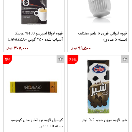
قهوه لیوانی فوری 6 طعم مختلف
قهوه لاوازا اسپرسو 100% عربیکا
(بسته 5 عددی)
آسیاب شده ۲۵۰ گرمی –LAVAZZA
۳۰۷,۰۰۰
۹۹,۵۰۰
5%
21%
شیر قهوه میهن حجم 0.2 لیتر
کپسول قهوه نرو آمارو مدل کرموسو
بسته 10 عددی