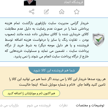
ف
فروشگاه اتحاد
ه
ا
ن
خریدار گرامی مدیریت سایت بازارفوری بازگشت تمام هزینه
ا
پرداختی شما را در صورت عدم رضایت به دلیل عدم مطابقت
ص
کالای خریداری شده با کالای سفارش داده شده مانند (معیوب
بودن ، تفاوت رنگ یا سایز یا درخواست هزینه اضافه توسط
ف
فروشنده و یا هر دلیل موجه دیگر) به شرط خرید از درگاه
ه
پرداخت سایت ، تضمین می نماید و مسئولیت خریدهایی که
ا
خارج از درگاه پرداخت سایت انجام می شوند را نمی پذیرد.
ن
شما هم فروشنده این کالا شوید
هر روزه صدها خریدار این کالا را می بینند اگر شما هم می توانید این کالا را
تامین کنید واقعا جای
نام و شماره موبایل شما
اینجا خالیست
هم اکنون نام و موبایلتان را اضافه کنید
توضیحات و مختصات
نظرات
فروشنده می شوم
بازاریاب می ش