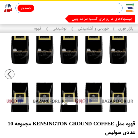
جستجو
پیشنهادهای ما رو برای کسب درآمد ببین
بازار فوری
خوردنی و آشامیدنی
نوشیدنی
قهوه
❯
❯
❯
قهوه مدل KENSINGTON GROUND COFFEE مجموعه 10
عددی سولیس