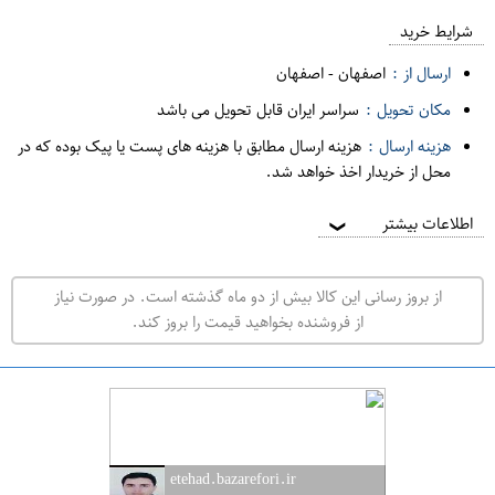
ع
م
شرایط خرید
د
ارسال از :
اصفهان
-
اصفهان
ه
مکان تحویل :
سراسر ایران قابل تحویل می باشد
ف
هزینه ارسال :
هزینه ارسال مطابق با هزینه های پست یا پیک بوده که در
ر
محل از خریدار اخذ خواهد شد.
و
ش
اطلاعات بیشتر
❯
ی
ت
از بروز رسانی این کالا بیش از دو ماه گذشته است. در صورت نیاز
ه
از فروشنده بخواهید قیمت را بروز کند.
ر
ا
ن
ا
ص
etehad.bazarefori.ir