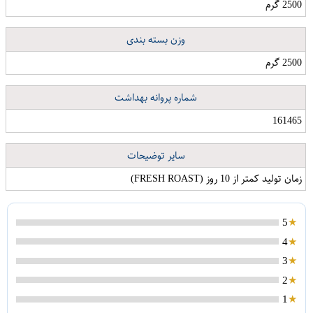
2500 گرم
وزن بسته بندی
2500 گرم
شماره پروانه بهداشت
161465
سایر توضیحات
زمان تولید کمتر از 10 روز ‏(‏FRESH ROAST‏)‏
5
4
3
پاک کننده چرم و چوب کلین سر کد 101 حجم 120 میلی لیتر
2
1