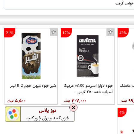
 خواهد گرفت
21%
17%
43%
پالت سایه چشم دودو گرل مدل Pocket Kit شماره 04
نی فوری 6 طعم مختلف
قهوه لاوازا اسپرسو 100% عربیکا
شیر قهوه میهن حجم 0.2 لیتر
آسیاب شده ۲۵۰ گرمی –
LAVAZZA
۵,۵۰۰
۳۰۷,۰۰۰
۹۹
❌
دوز پلاس
4%
بازی کنید و پول پارو کنید